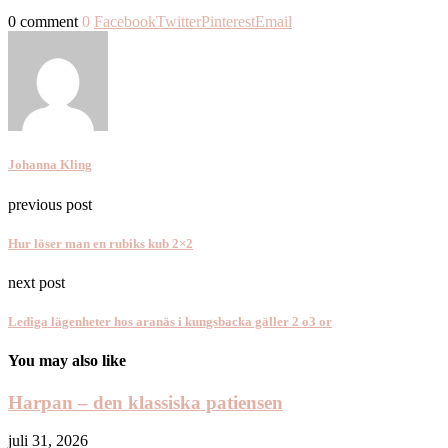
0 comment
0
Facebook
Twitter
Pinterest
Email
Johanna Kling
previous post
Hur löser man en rubiks kub 2×2
next post
Lediga lägenheter hos aranäs i kungsbacka gäller 2 o3 or
You may also like
Harpan – den klassiska patiensen
juli 31, 2026