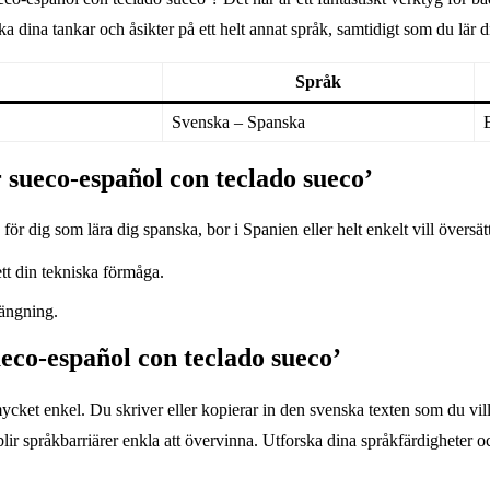
ka dina tankar och åsikter på ett helt annat språk, samtidigt som du lär 
Språk
Svenska – Spanska
 sueco-español con teclado sueco’
ör dig som lära dig spanska, bor i Spanien eller helt enkelt vill översät
tt din tekniska förmåga.
rängning.
eco-español con teclado sueco’
ket enkel. Du skriver eller kopierar in den svenska texten som du vill
e blir språkbarriärer enkla att övervinna. Utforska dina språkfärdighet