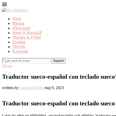
Hem
Blogg
Ekonomi
Hem & Hushåll
Hobby & Fritid
Guider
Teknik
Kontakt
Blogg
Traductor sueco-español con teclado sueco
written by
Johanna Kling
maj 9, 2023
Traductor sueco-español con teclado sueco
Letar du efter en tillförlitlig, användarvänlig och effektiv ’traductor 