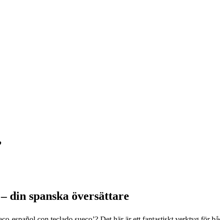
’
 – din spanska översättare
sueco-español con teclado sueco’? Det här är ett fantastiskt verktyg för 