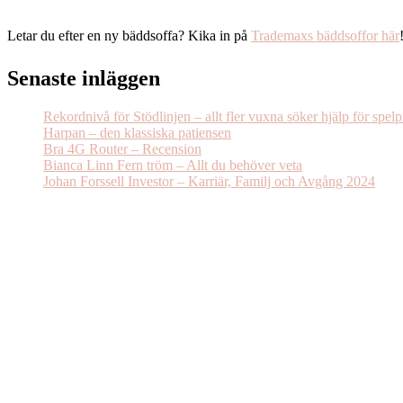
Letar du efter en ny bäddsoffa? Kika in på
Trademaxs bäddsoffor här
Senaste inläggen
Rekordnivå för Stödlinjen – allt fler vuxna söker hjälp för spel
Harpan – den klassiska patiensen
Bra 4G Router – Recension
Bianca Linn Fern tröm – Allt du behöver veta
Johan Forssell Investor – Karriär, Familj och Avgång 2024