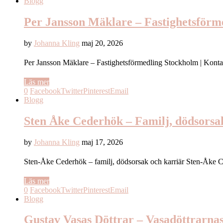
Blogg
Per Jansson Mäklare – Fastighetsför
by
Johanna Kling
maj 20, 2026
Per Jansson Mäklare – Fastighetsförmedling Stockholm | Kont
Läs mer
0
Facebook
Twitter
Pinterest
Email
Blogg
Sten Åke Cederhök – Familj, dödsorsak
by
Johanna Kling
maj 17, 2026
Sten-Åke Cederhök – familj, dödsorsak och karriär Sten-Åke 
Läs mer
0
Facebook
Twitter
Pinterest
Email
Blogg
Gustav Vasas Döttrar – Vasadöttrarna