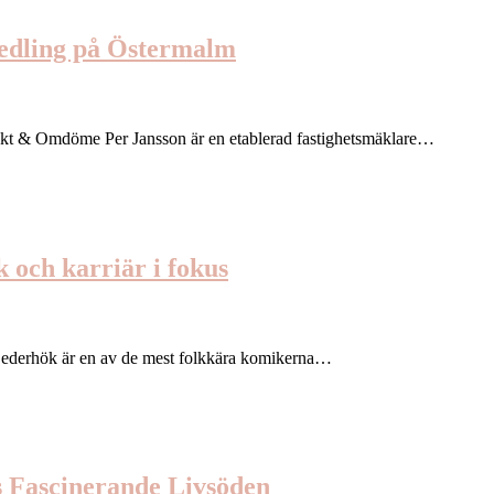
medling på Östermalm
akt & Omdöme Per Jansson är en etablerad fastighetsmäklare…
 och karriär i fokus
Cederhök är en av de mest folkkära komikerna…
s Fascinerande Livsöden