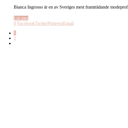
Bianca Ingrosso är en av Sveriges mest framträdande modeprofi
Läs mer
0
Facebook
Twitter
Pinterest
Email
1
2