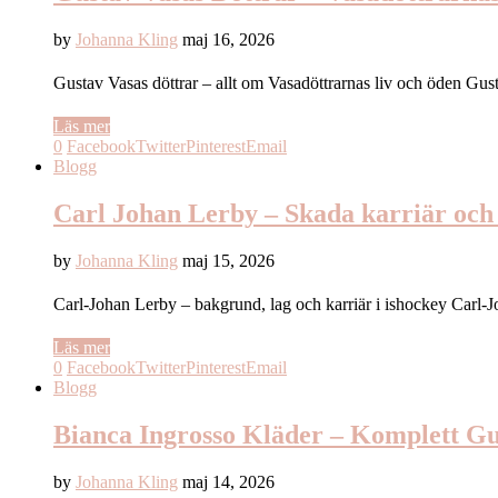
by
Johanna Kling
maj 16, 2026
Gustav Vasas döttrar – allt om Vasadöttrarnas liv och öden G
Läs mer
0
Facebook
Twitter
Pinterest
Email
Blogg
Carl Johan Lerby – Skada karriär och
by
Johanna Kling
maj 15, 2026
Carl-Johan Lerby – bakgrund, lag och karriär i ishockey Car
Läs mer
0
Facebook
Twitter
Pinterest
Email
Blogg
Bianca Ingrosso Kläder – Komplett Gu
by
Johanna Kling
maj 14, 2026