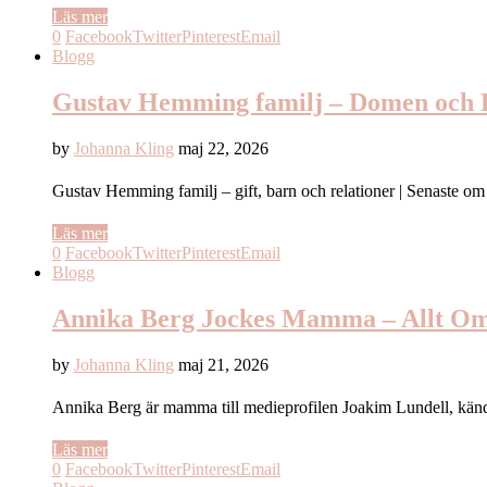
Läs mer
0
Facebook
Twitter
Pinterest
Email
Blogg
Gustav Hemming familj – Domen och D
by
Johanna Kling
maj 22, 2026
Gustav Hemming familj – gift, barn och relationer | Senast
Läs mer
0
Facebook
Twitter
Pinterest
Email
Blogg
Annika Berg Jockes Mamma – Allt O
by
Johanna Kling
maj 21, 2026
Annika Berg är mamma till medieprofilen Joakim Lundell, kä
Läs mer
0
Facebook
Twitter
Pinterest
Email