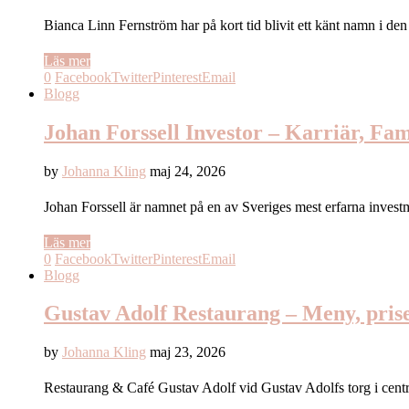
Bianca Linn Fernström har på kort tid blivit ett känt namn i d
Läs mer
0
Facebook
Twitter
Pinterest
Email
Blogg
Johan Forssell Investor – Karriär, Fa
by
Johanna Kling
maj 24, 2026
Johan Forssell är namnet på en av Sveriges mest erfarna inves
Läs mer
0
Facebook
Twitter
Pinterest
Email
Blogg
Gustav Adolf Restaurang – Meny, prise
by
Johanna Kling
maj 23, 2026
Restaurang & Café Gustav Adolf vid Gustav Adolfs torg i cent