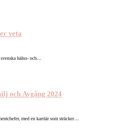
er veta
en svenska hälso- och…
milj och Avgång 2024
tmentchefer, med en karriär som sträcker…