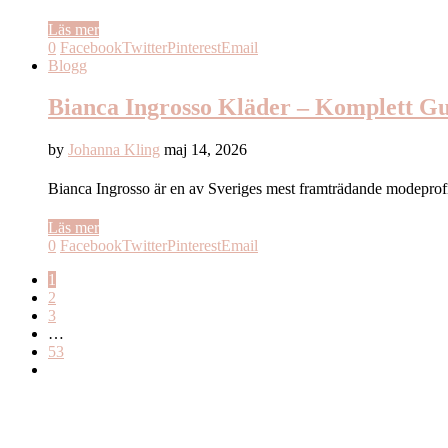
Läs mer
0
Facebook
Twitter
Pinterest
Email
Blogg
Bianca Ingrosso Kläder – Komplett Gu
by
Johanna Kling
maj 14, 2026
Bianca Ingrosso är en av Sveriges mest framträdande modeprofi
Läs mer
0
Facebook
Twitter
Pinterest
Email
1
2
3
…
53