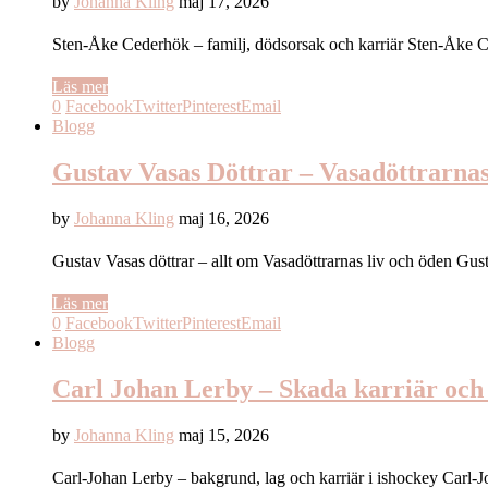
by
Johanna Kling
maj 17, 2026
Sten-Åke Cederhök – familj, dödsorsak och karriär Sten-Åke 
Läs mer
0
Facebook
Twitter
Pinterest
Email
Blogg
Gustav Vasas Döttrar – Vasadöttrarna
by
Johanna Kling
maj 16, 2026
Gustav Vasas döttrar – allt om Vasadöttrarnas liv och öden G
Läs mer
0
Facebook
Twitter
Pinterest
Email
Blogg
Carl Johan Lerby – Skada karriär och
by
Johanna Kling
maj 15, 2026
Carl-Johan Lerby – bakgrund, lag och karriär i ishockey Car