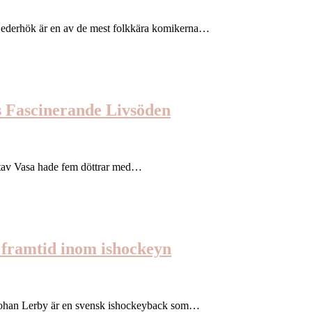
Cederhök är en av de mest folkkära komikerna…
s Fascinerande Livsöden
ustav Vasa hade fem döttrar med…
 framtid inom ishockeyn
l-Johan Lerby är en svensk ishockeyback som…