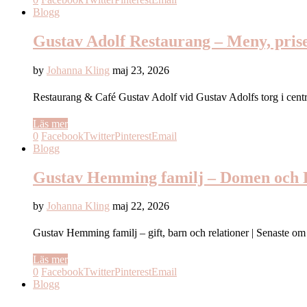
Blogg
Gustav Adolf Restaurang – Meny, prise
by
Johanna Kling
maj 23, 2026
Restaurang & Café Gustav Adolf vid Gustav Adolfs torg i cent
Läs mer
0
Facebook
Twitter
Pinterest
Email
Blogg
Gustav Hemming familj – Domen och D
by
Johanna Kling
maj 22, 2026
Gustav Hemming familj – gift, barn och relationer | Senast
Läs mer
0
Facebook
Twitter
Pinterest
Email
Blogg