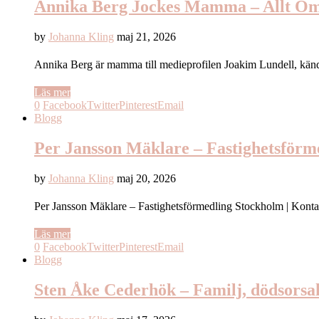
Annika Berg Jockes Mamma – Allt O
by
Johanna Kling
maj 21, 2026
Annika Berg är mamma till medieprofilen Joakim Lundell, kä
Läs mer
0
Facebook
Twitter
Pinterest
Email
Blogg
Per Jansson Mäklare – Fastighetsför
by
Johanna Kling
maj 20, 2026
Per Jansson Mäklare – Fastighetsförmedling Stockholm | Kont
Läs mer
0
Facebook
Twitter
Pinterest
Email
Blogg
Sten Åke Cederhök – Familj, dödsorsak