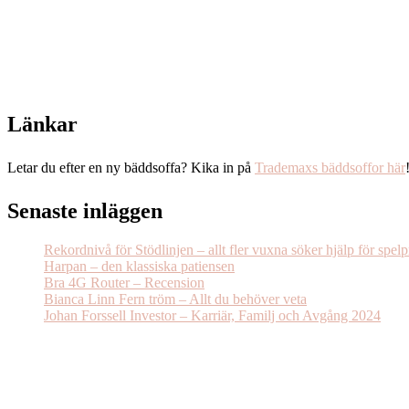
Länkar
Letar du efter en ny bäddsoffa? Kika in på
Trademaxs bäddsoffor här
Senaste inläggen
Rekordnivå för Stödlinjen – allt fler vuxna söker hjälp för spel
Harpan – den klassiska patiensen
Bra 4G Router – Recension
Bianca Linn Fern tröm – Allt du behöver veta
Johan Forssell Investor – Karriär, Familj och Avgång 2024