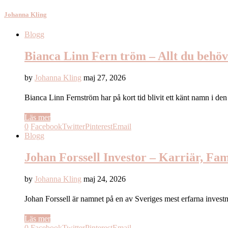
Johanna Kling
Blogg
Bianca Linn Fern tröm – Allt du behöv
by
Johanna Kling
maj 27, 2026
Bianca Linn Fernström har på kort tid blivit ett känt namn i d
Läs mer
0
Facebook
Twitter
Pinterest
Email
Blogg
Johan Forssell Investor – Karriär, Fa
by
Johanna Kling
maj 24, 2026
Johan Forssell är namnet på en av Sveriges mest erfarna inves
Läs mer
0
Facebook
Twitter
Pinterest
Email