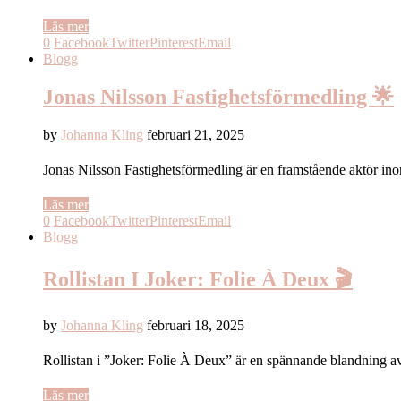
Läs mer
0
Facebook
Twitter
Pinterest
Email
Blogg
Jonas Nilsson Fastighetsförmedling 🌟
by
Johanna Kling
februari 21, 2025
Jonas Nilsson Fastighetsförmedling är en framstående aktör i
Läs mer
0
Facebook
Twitter
Pinterest
Email
Blogg
Rollistan I Joker: Folie À Deux 🎬
by
Johanna Kling
februari 18, 2025
Rollistan i ”Joker: Folie À Deux” är en spännande blandning a
Läs mer