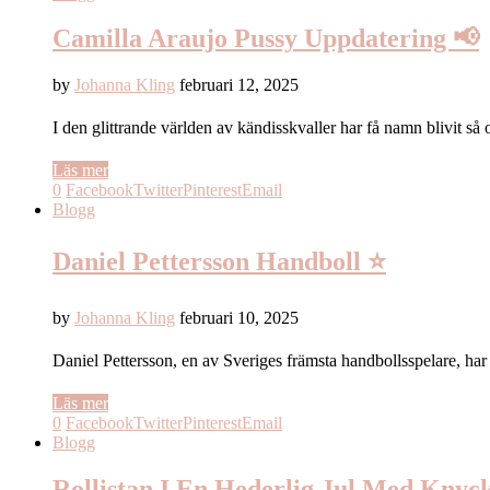
Camilla Araujo Pussy Uppdatering 📢
by
Johanna Kling
februari 12, 2025
I den glittrande världen av kändisskvaller har få namn blivit 
Läs mer
0
Facebook
Twitter
Pinterest
Email
Blogg
Daniel Pettersson Handboll ⭐
by
Johanna Kling
februari 10, 2025
Daniel Pettersson, en av Sveriges främsta handbollsspelare, har
Läs mer
0
Facebook
Twitter
Pinterest
Email
Blogg
Rollistan I En Hederlig Jul Med Knyck