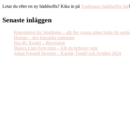
Letar du efter en ny bäddsoffa? Kika in på
Trademaxs bäddsoffor här
Senaste inläggen
Rekordnivå för Stödlinjen – allt fler vuxna söker hjälp för spel
Harpan – den klassiska patiensen
Bra 4G Router – Recension
Bianca Linn Fern tröm – Allt du behöver veta
Johan Forssell Investor – Karriär, Familj och Avgång 2024