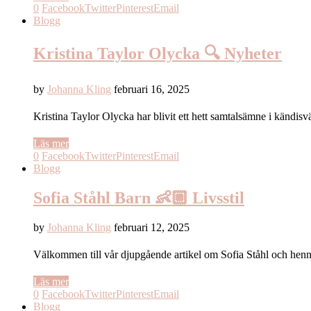
0
Facebook
Twitter
Pinterest
Email
Blogg
Kristina Taylor Olycka 🔍 Nyheter
by
Johanna Kling
februari 16, 2025
Kristina Taylor Olycka har blivit ett hett samtalsämne i kändi
Läs mer
0
Facebook
Twitter
Pinterest
Email
Blogg
Sofia Ståhl Barn 👶🏼 Livsstil
by
Johanna Kling
februari 12, 2025
Välkommen till vår djupgående artikel om Sofia Ståhl och henn
Läs mer
0
Facebook
Twitter
Pinterest
Email
Blogg