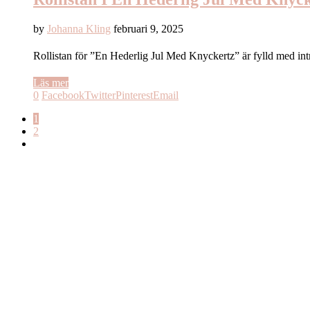
by
Johanna Kling
februari 9, 2025
Rollistan för ”En Hederlig Jul Med Knyckertz” är fylld med in
Läs mer
0
Facebook
Twitter
Pinterest
Email
1
2