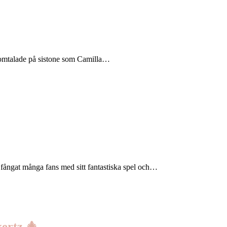
så omtalade på sistone som Camilla…
 fångat många fans med sitt fantastiska spel och…
ertz 🎄