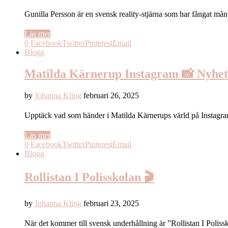
Gunilla Persson är en svensk reality-stjärna som har fångat mån
Läs mer
0
Facebook
Twitter
Pinterest
Email
Blogg
Matilda Kärnerup Instagram 📸 Nyhet
by
Johanna Kling
februari 26, 2025
Upptäck vad som händer i Matilda Kärnerups värld på Instagram
Läs mer
0
Facebook
Twitter
Pinterest
Email
Blogg
Rollistan I Polisskolan 🎬
by
Johanna Kling
februari 23, 2025
När det kommer till svensk underhållning är ”Rollistan I Polis