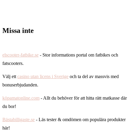
Missa inte
elscooter-fatbike.se
- Stor informations portal om fatbikes och
fatscooters.
Välj ett
casino utan licens i Sverige
och ta del av massvis med
bonuserbjudanden.
köpamatonline.com
- Allt du behöver för att hitta rätt matkasse där
du bor!
Bästabilligaste.se
- Läs tester & omdömen om populära produkter
här!