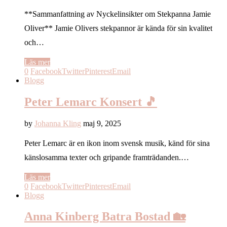
**Sammanfattning av Nyckelinsikter om Stekpanna Jamie
Oliver** Jamie Olivers stekpannor är kända för sin kvalitet
och…
Läs mer
0
Facebook
Twitter
Pinterest
Email
Blogg
Peter Lemarc Konsert 🎵
by
Johanna Kling
maj 9, 2025
Peter Lemarc är en ikon inom svensk musik, känd för sina
känslosamma texter och gripande framträdanden.…
Läs mer
0
Facebook
Twitter
Pinterest
Email
Blogg
Anna Kinberg Batra Bostad 🏡