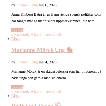
by
Johanna Kling
maj 6, 2025
Anna Kinberg Batra är en framstående svensk politiker som
har fångat många människors uppmärksamhet, inte bara…
Läs mer
0
Facebook
Twitter
Pinterest
Email
Blogg
Marianne Mörck Ung 🎭
by
Johanna Kling
maj 4, 2025
Marianne Mörck är en skådespelerska som har imponerat på
både unga och gamla med sin charm…
Läs mer
0
Facebook
Twitter
Pinterest
Email
Blogg
Rollistan I Vuxna 🤫