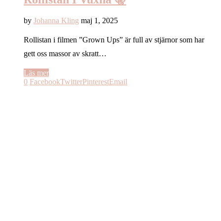
by
Johanna Kling
maj 1, 2025
Rollistan i filmen ”Grown Ups” är full av stjärnor som har
gett oss massor av skratt…
Läs mer
0
Facebook
Twitter
Pinterest
Email