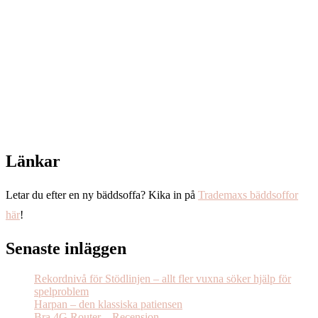
Länkar
Letar du efter en ny bäddsoffa? Kika in på
Trademaxs bäddsoffor
här
!
Senaste inläggen
Rekordnivå för Stödlinjen – allt fler vuxna söker hjälp för
spelproblem
Harpan – den klassiska patiensen
Bra 4G Router – Recension