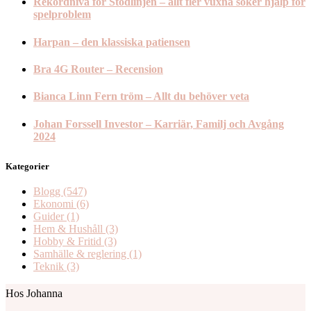
Rekordnivå för Stödlinjen – allt fler vuxna söker hjälp för
spelproblem
Harpan – den klassiska patiensen
Bra 4G Router – Recension
Bianca Linn Fern tröm – Allt du behöver veta
Johan Forssell Investor – Karriär, Familj och Avgång
2024
Kategorier
Blogg
(547)
Ekonomi
(6)
Guider
(1)
Hem & Hushåll
(3)
Hobby & Fritid
(3)
Samhälle & reglering
(1)
Teknik
(3)
Hos Johanna