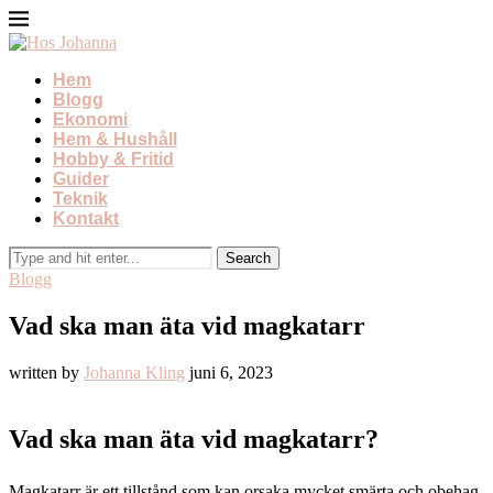
Hem
Blogg
Ekonomi
Hem & Hushåll
Hobby & Fritid
Guider
Teknik
Kontakt
Blogg
Vad ska man äta vid magkatarr
written by
Johanna Kling
juni 6, 2023
Vad ska man äta vid magkatarr?
Magkatarr är ett tillstånd som kan orsaka mycket smärta och obehag.