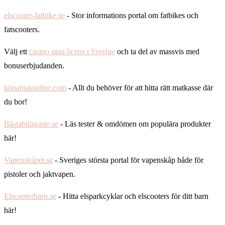
elscooter-fatbike.se
- Stor informations portal om fatbikes och
fatscooters.
Välj ett
casino utan licens i Sverige
och ta del av massvis med
bonuserbjudanden.
köpamatonline.com
- Allt du behöver för att hitta rätt matkasse där
du bor!
Bästabilligaste.se
- Läs tester & omdömen om populära produkter
här!
Vapenskåpet.se
- Sveriges största portal för vapenskåp både för
pistoler och jaktvapen.
Elscooterbarn.se
- Hitta elsparkcyklar och elscooters för ditt barn
här!