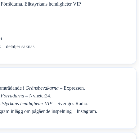
Förrädarna, Elitstyrkans hemligheter VIP
rt
 – detaljer saknas
ramträdande i
Gränsbevakarna
– Expressen.
a
Förrädarna
– Nyheter24.
litstyrkans hemligheter VIP
– Sveriges Radio.
gram-inlägg om pågående inspelning – Instagram.