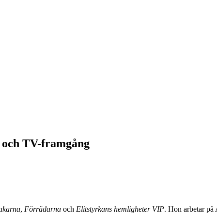
ap och TV-framgång
akarna
,
Förrädarna
och
Elitstyrkans hemligheter VIP
. Hon arbetar på 