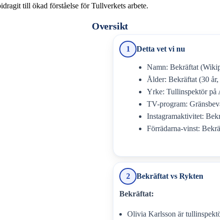
agit till ökad förståelse för Tullverkets arbete.
Oversikt
1
Detta vet vi nu
Namn: Bekräftat (Wiki
Ålder: Bekräftat (30 år
Yrke: Tullinspektör på
TV-program: Gränsbevak
Instagramaktivitet: Bek
Förrädarna-vinst: Bekrä
2
Bekräftat vs Rykten
Bekräftat:
Olivia Karlsson är tullinspekt