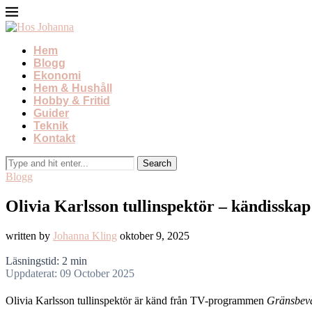
Hem
Blogg
Ekonomi
Hem & Hushåll
Hobby & Fritid
Guider
Teknik
Kontakt
Blogg
Olivia Karlsson tullinspektör – kändissk
written by
Johanna Kling
oktober 9, 2025
Läsningstid: 2 min
Uppdaterat: 09 October 2025
Olivia Karlsson tullinspektör är känd från TV-programmen
Gränsbev