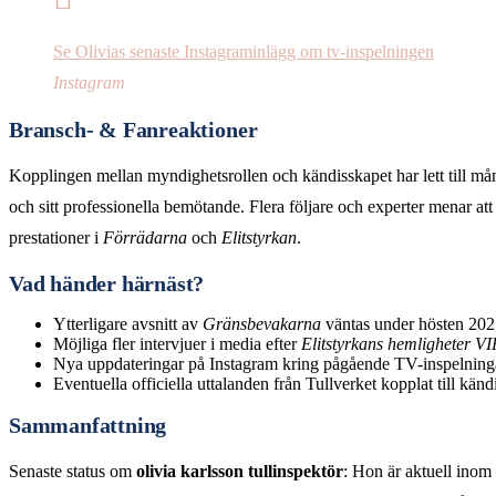
Se Olivias senaste Instagraminlägg om tv-inspelningen
Instagram
Bransch- & Fanreaktioner
Kopplingen mellan myndighetsrollen och kändisskapet har lett till många
och sitt professionella bemötande. Flera följare och experter menar att
prestationer i
Förrädarna
och
Elitstyrkan
.
Vad händer härnäst?
Ytterligare avsnitt av
Gränsbevakarna
väntas under hösten 202
Möjliga fler intervjuer i media efter
Elitstyrkans hemligheter VI
Nya uppdateringar på Instagram kring pågående TV-inspelning
Eventuella officiella uttalanden från Tullverket kopplat till känd
Sammanfattning
Senaste status om
olivia karlsson tullinspektör
: Hon är aktuell ino