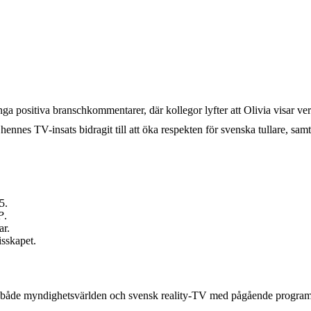
 positiva branschkommentarer, där kollegor lyfter att Olivia visar verkl
 hennes TV-insats bidragit till att öka respekten för svenska tullare, s
5.
P
.
ar.
isskapet.
m både myndighetsvärlden och svensk reality-TV med pågående programin