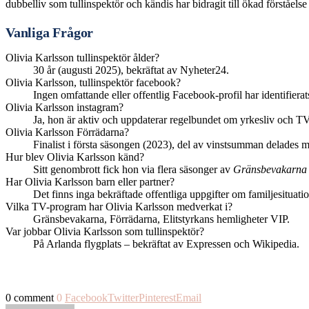
dubbelliv som tullinspektör och kändis har bidragit till ökad förståelse
Vanliga Frågor
Olivia Karlsson tullinspektör ålder?
30 år (augusti 2025), bekräftat av Nyheter24.
Olivia Karlsson, tullinspektör facebook?
Ingen omfattande eller offentlig Facebook-profil har identifierat
Olivia Karlsson instagram?
Ja, hon är aktiv och uppdaterar regelbundet om yrkesliv och TV
Olivia Karlsson Förrädarna?
Finalist i första säsongen (2023), del av vinstsumman delades
Hur blev Olivia Karlsson känd?
Sitt genombrott fick hon via flera säsonger av
Gränsbevakarna
Har Olivia Karlsson barn eller partner?
Det finns inga bekräftade offentliga uppgifter om familjesituati
Vilka TV-program har Olivia Karlsson medverkat i?
Gränsbevakarna, Förrädarna, Elitstyrkans hemligheter VIP.
Var jobbar Olivia Karlsson som tullinspektör?
På Arlanda flygplats – bekräftat av Expressen och Wikipedia.
0 comment
0
Facebook
Twitter
Pinterest
Email