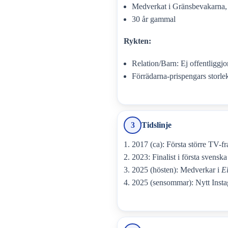
Medverkat i Gränsbevakarna, 
30 år gammal
Rykten:
Relation/Barn: Ej offentliggjo
Förrädarna-prispengars storlek
3
Tidslinje
2017 (ca): Första större TV-f
2023: Finalist i första svensk
2025 (hösten): Medverkar i
E
2025 (sensommar): Nytt Insta