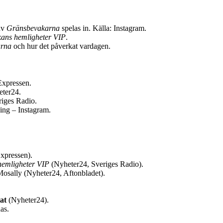
 av
Gränsbevakarna
spelas in. Källa: Instagram.
rkans hemligheter VIP
.
arna
och hur det påverkat vardagen.
xpressen.
ter24.
iges Radio.
ing – Instagram.
Expressen).
 hemligheter VIP
(Nyheter24, Sveriges Radio).
Mosally (Nyheter24, Aftonbladet).
at
(Nyheter24).
as.