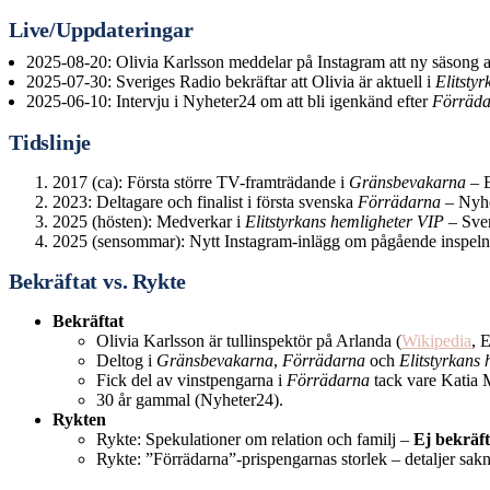
Live/Uppdateringar
2025-08-20
: Olivia Karlsson meddelar på Instagram att ny säsong
2025-07-30
: Sveriges Radio bekräftar att Olivia är aktuell i
Elitsty
2025-06-10
: Intervju i Nyheter24 om att bli igenkänd efter
Förräd
Tidslinje
2017 (ca): Första större TV-framträdande i
Gränsbevakarna
– E
2023: Deltagare och finalist i första svenska
Förrädarna
– Nyhe
2025 (hösten): Medverkar i
Elitstyrkans hemligheter VIP
– Sver
2025 (sensommar): Nytt Instagram-inlägg om pågående inspeln
Bekräftat vs. Rykte
Bekräftat
Olivia Karlsson är tullinspektör på Arlanda (
Wikipedia
, 
Deltog i
Gränsbevakarna
,
Förrädarna
och
Elitstyrkans
Fick del av vinstpengarna i
Förrädarna
tack vare Katia 
30 år gammal (Nyheter24).
Rykten
Rykte: Spekulationer om relation och familj –
Ej bekräft
Rykte: ”Förrädarna”-prispengarnas storlek – detaljer sakn