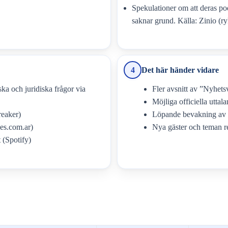
Spekulationer om att deras po
saknar grund. Källa: Zinio (ryk
4
Det här händer vidare
ka och juridiska frågor via
Fler avsnitt av ”Nyhet
Möjliga officiella uttal
reaker)
Löpande bevakning av 
es.com.ar)
Nya gäster och teman re
 (Spotify)