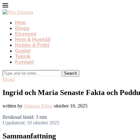
Hem
Blogg
Ekonomi
Hem & Hushåll
Hobby & Fritid
Guider
Teknik
Kontakt
Blogg
Ingrid och Maria Senaste Fakta och Podd
written by
Johanna Kling
oktober 10, 2025
Beräknad lästid: 3 min
Uppdaterat: 10 oktober 2025
Sammanfattning