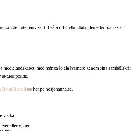
 om det inte hänvisar till våra officiella uttalanden eller podcasts.”
enska medielandskapet, med många lojala lyssnare genom sina samhällskr
aktuell politik.
 Batra Bostad 🏡
här på hosjohanna.se.
je vecka
r
ter eller rykten