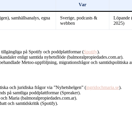
Var
gen), samhällsanalys, egna
Sverige, podcasts &
Löpande (
webben
2025)
tillgängliga på Spotify och poddplattformar (
Spotify
).
sskandaler enligt samtida nyhetsflöde (balmoralpropiedades.com.ar).
handlade Metoo-uppföljning, migrationsfrågor och samtidspolitiska a
tiska och juridiska frågor via ”Nyhetshelgen” (
ingridochmaria.se
).
nds på samtliga poddplattformar (Spreaker).
id och Maria (balmoralpropiedades.com.ar).
att och samtidskritik (Spotify).