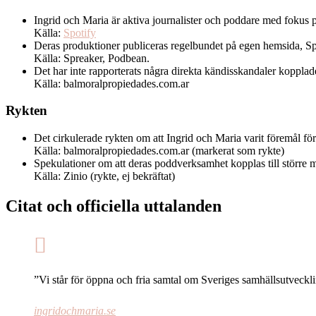
Ingrid och Maria är aktiva journalister och poddare med fokus på
Källa:
Spotify
Deras produktioner publiceras regelbundet på egen hemsida, S
Källa: Spreaker, Podbean.
Det har inte rapporterats några direkta kändisskandaler kopplade 
Källa: balmoralpropiedades.com.ar
Rykten
Det cirkulerade rykten om att Ingrid och Maria varit föremål för
Källa: balmoralpropiedades.com.ar (markerat som rykte)
Spekulationer om att deras poddverksamhet kopplas till större m
Källa: Zinio (rykte, ej bekräftat)
Citat och officiella uttalanden
”Vi står för öppna och fria samtal om Sveriges samhällsutveckling,
ingridochmaria.se