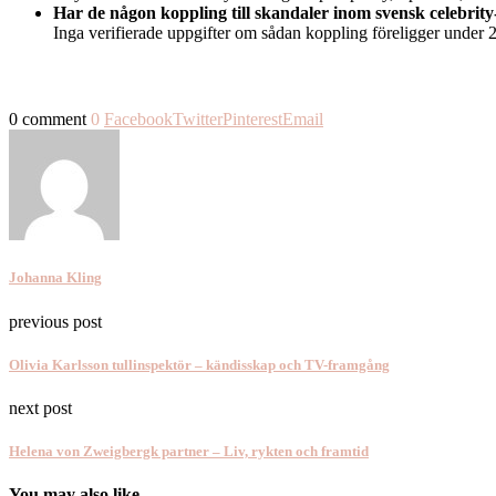
Har de någon koppling till skandaler inom svensk celebrity
Inga verifierade uppgifter om sådan koppling föreligger under 
0 comment
0
Facebook
Twitter
Pinterest
Email
Johanna Kling
previous post
Olivia Karlsson tullinspektör – kändisskap och TV-framgång
next post
Helena von Zweigbergk partner – Liv, rykten och framtid
You may also like