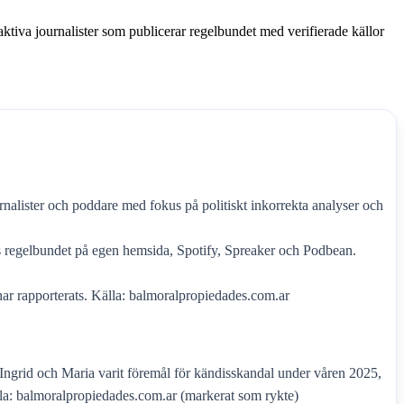
tiva journalister som publicerar regelbundet med verifierade källor
rnalister och poddare med fokus på politiskt inkorrekta analyser och
s regelbundet på egen hemsida, Spotify, Spreaker och Podbean.
har rapporterats. Källa: balmoralpropiedades.com.ar
 Ingrid och Maria varit föremål för kändisskandal under våren 2025,
älla: balmoralpropiedades.com.ar (markerat som rykte)