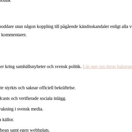
olitik
 poddare utan någon koppling till pågående kändisskandaler enligt alla ve
a kommentarer.
uer kring samhällsnyheter och svensk politik.
Läs mer om deras bakgru
te styrkts och saknar officiell bekräftelse.
asts och verifierade sociala inlägg.
evakning i svensk media.
 källor.
bean samt egen webbplats.