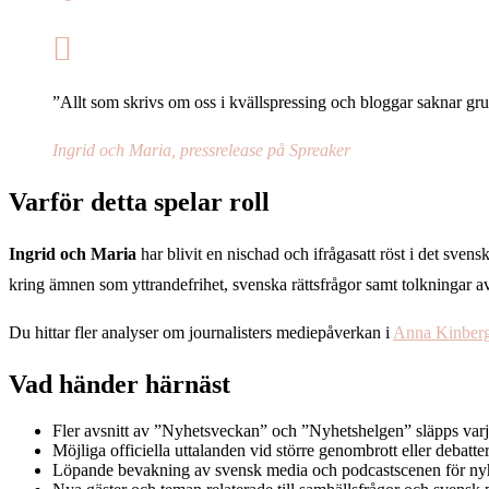
”Allt som skrivs om oss i kvällspressing och bloggar saknar grund
Ingrid och Maria, pressrelease på Spreaker
Varför detta spelar roll
Ingrid och Maria
har blivit en nischad och ifrågasatt röst i det sv
kring ämnen som yttrandefrihet, svenska rättsfrågor samt tolkningar av 
Du hittar fler analyser om journalisters mediepåverkan i
Anna Kinberg
Vad händer härnäst
Fler avsnitt av ”Nyhetsveckan” och ”Nyhetshelgen” släpps var
Möjliga officiella uttalanden vid större genombrott eller debatte
Löpande bevakning av svensk media och podcastscenen för nyhe