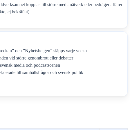
ddverksamhet kopplas till större medianätverk eller bedrägeriaffärer
te, ej bekräftat)
sveckan” och ”Nyhetshelgen” släpps varje vecka
anden vid större genombrott eller debatter
svensk media och podcastscenen
laterade till samhällsfrågor och svensk politik