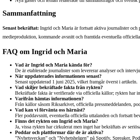
Nya gäster och teman relaterade till samhällsfrågor och svensk p
Sammanfattning
Senast bekräftat:
Ingrid och Maria är fortsatt aktiva journalister och
medieproduktion, kommande avsnitt och framtida eventuella officiell
FAQ om Ingrid och Maria
Vad är Ingrid och Maria kända för?
De är etablerade journalister som levererar analyser och intervj
När uppdaterades informationen senast?
Senast uppdaterad
1 juni 2025
, vilket framgår överst i artikeln.
Vad skiljer bekräftade fakta från rykten?
Bekräftade fakta är verifierade via officiella källor; rykten har in
Varifrån hämtas informationen?
Från källor såsom Riksarkivet, officiella pressmeddelanden, podc
Vad kan vi förvänta oss härnäst?
Fler poddavsnitt, eventuella officiella uttalanden och fortsatt b
Finns det rykten om Ingrid och Maria?
Ja, vissa rykten har cirkulerat men inget har bekräftats av seriösa
Poddar och plattformar där de är aktiva?
”Nyhetsveckan” och ”Nyhetshelgen” på Spotify, Spreaker, Pod