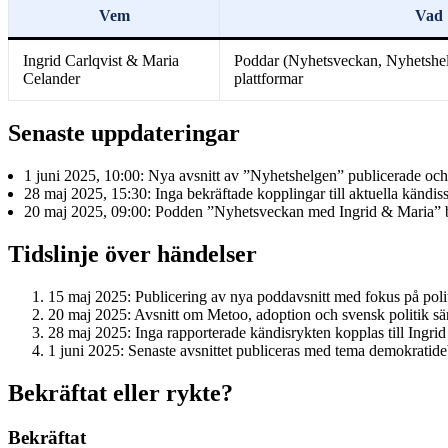
Vem
Vad
Ingrid Carlqvist & Maria
Poddar (Nyhetsveckan, Nyhetshel
Celander
plattformar
Senaste uppdateringar
1 juni 2025, 10:00
: Nya avsnitt av ”Nyhetshelgen” publicerade och 
28 maj 2025, 15:30
: Inga bekräftade kopplingar till aktuella kändi
20 maj 2025, 09:00
: Podden ”Nyhetsveckan med Ingrid & Maria” be
Tidslinje över händelser
15 maj 2025
: Publicering av nya poddavsnitt med fokus på poli
20 maj 2025
: Avsnitt om Metoo, adoption och svensk politik sä
28 maj 2025
: Inga rapporterade kändisrykten kopplas till Ingr
1 juni 2025
: Senaste avsnittet publiceras med tema demokratideb
Bekräftat eller rykte?
Bekräftat