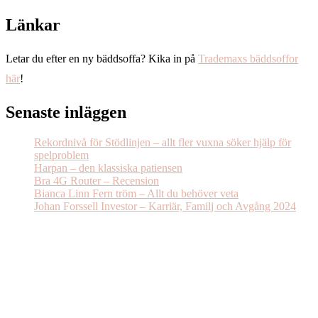
Länkar
Letar du efter en ny bäddsoffa? Kika in på
Trademaxs bäddsoffor
här
!
Senaste inläggen
Rekordnivå för Stödlinjen – allt fler vuxna söker hjälp för
spelproblem
Harpan – den klassiska patiensen
Bra 4G Router – Recension
Bianca Linn Fern tröm – Allt du behöver veta
Johan Forssell Investor – Karriär, Familj och Avgång 2024