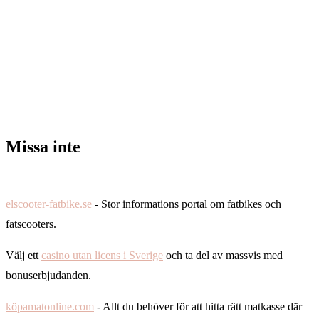
Missa inte
elscooter-fatbike.se
- Stor informations portal om fatbikes och
fatscooters.
Välj ett
casino utan licens i Sverige
och ta del av massvis med
bonuserbjudanden.
köpamatonline.com
- Allt du behöver för att hitta rätt matkasse där