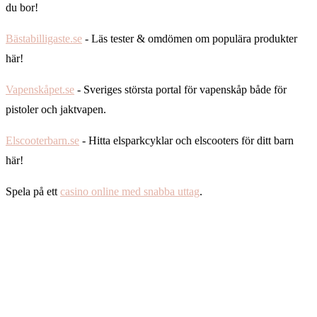
du bor!
Bästabilligaste.se
- Läs tester & omdömen om populära produkter
här!
Vapenskåpet.se
- Sveriges största portal för vapenskåp både för
pistoler och jaktvapen.
Elscooterbarn.se
- Hitta elsparkcyklar och elscooters för ditt barn
här!
Spela på ett
casino online med snabba uttag
.