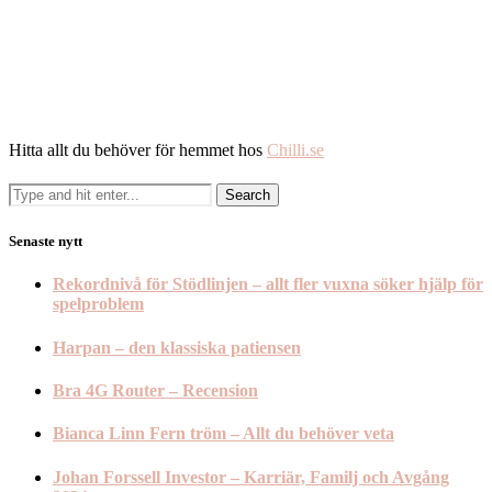
Hitta allt du behöver för hemmet hos
Chilli.se
Senaste nytt
Rekordnivå för Stödlinjen – allt fler vuxna söker hjälp för
spelproblem
Harpan – den klassiska patiensen
Bra 4G Router – Recension
Bianca Linn Fern tröm – Allt du behöver veta
Johan Forssell Investor – Karriär, Familj och Avgång