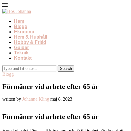
Hem
Blogg
Ekonomi
Hem & Hushåll
Hobby & Fritid
Guider
Teknik
Kontakt
Blogg
Förmåner vid arbete efter 65 år
written by
Johanna Kling
maj 8, 2023
Förmåner vid arbete efter 65 år
Hur skulle det kännas att kliva upp och gå till jobbet när du vet att