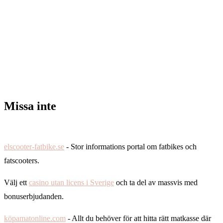
Missa inte
elscooter-fatbike.se
- Stor informations portal om fatbikes och
fatscooters.
Välj ett
casino utan licens i Sverige
och ta del av massvis med
bonuserbjudanden.
köpamatonline.com
- Allt du behöver för att hitta rätt matkasse där