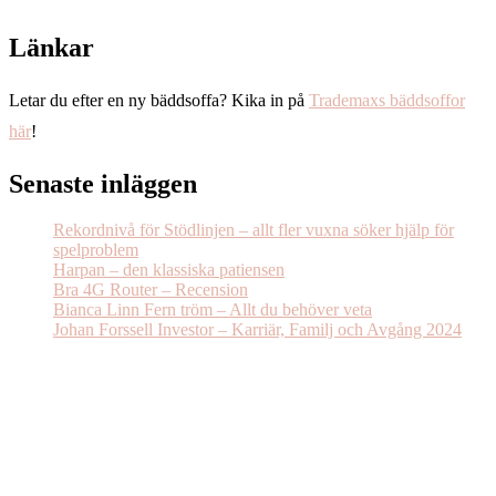
Länkar
Letar du efter en ny bäddsoffa? Kika in på
Trademaxs bäddsoffor
här
!
Senaste inläggen
Rekordnivå för Stödlinjen – allt fler vuxna söker hjälp för
spelproblem
Harpan – den klassiska patiensen
Bra 4G Router – Recension
Bianca Linn Fern tröm – Allt du behöver veta
Johan Forssell Investor – Karriär, Familj och Avgång 2024