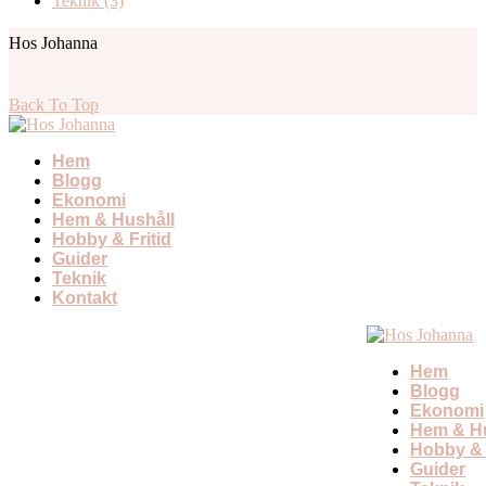
Teknik
(3)
Hos Johanna
Back To Top
Hem
Blogg
Ekonomi
Hem & Hushåll
Hobby & Fritid
Guider
Teknik
Kontakt
Hem
Blogg
Ekonomi
Hem & Hu
Hobby & 
Guider