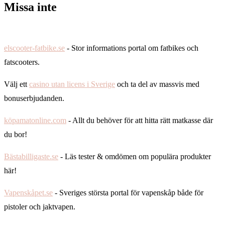
Missa inte
elscooter-fatbike.se
- Stor informations portal om fatbikes och
fatscooters.
Välj ett
casino utan licens i Sverige
och ta del av massvis med
bonuserbjudanden.
köpamatonline.com
- Allt du behöver för att hitta rätt matkasse där
du bor!
Bästabilligaste.se
- Läs tester & omdömen om populära produkter
här!
Vapenskåpet.se
- Sveriges största portal för vapenskåp både för
pistoler och jaktvapen.