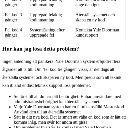
gånger
kodinmatning
ange den igen
Fel kod 3
Upprepad felaktig
Återställ systemet och
gånger
kodinmatning
skapa en ny kod
Fel kod 4
Systemlåsning efter
Kontakta Yale Doorman
gånger
upprepade fel
kundsupport
Hur kan jag lösa detta problem?
Ingen anledning att panikera. Yale Doorman system erbjuder flera
åtgärder att ta till. Om ’fel kod tre gånger’ visas, är det dags att
återställa systemet och skapa en ny kod. Men precis som all teknik,
kan ibland endast teknisk support lösa problemet.
Se först till att du har rätt behörighet. Enbart användare med
administratörsbehörighet kan återställa systemet.
Varje Yale Doorman system har en fabriksinställd Master-kod.
Använd den till att återställa systemet.
Sätt in ditt nya kod. Det är smart att välja en kod som är lätt att
komma ihåg, men svår för andra att gissa.
Om problemet kvarstår, ta kontakt med Yale Doorman