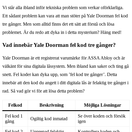
Vi står alla ibland inför tekniska problem som verkar oförklarliga.
Ett sådant problem kan vara att man stöter på Yale Doorman fel kod
tre gånger. Men som alltid finns det ett sätt att förstå och lösa
problemet. Är du redo att dyka in i detta mysterium? Häng med!
Vad innebär Yale Doorman fel kod tre gånger?
Yale Doorman är ett registrerat varumärke för ASSA Abloy och är
välkänt för sina digitala låssystem. Men ibland kan saker och ting gå
snett. Fel koder kan dyka upp, som ’fel kod tre gånger’. Detta
innebär att den kod du angett i ditt digitala lås är felaktig tre gånger i
rad. Så vad gör vi för att lösa detta problem?
Felkod
Beskrivning
Möjliga Lösningar
Fel kod 1
Se över koden och försök
Ogiltig kod inmatad
gång
igen
Fel kod 2
Upprepad felaktig
Kontrollera koden och