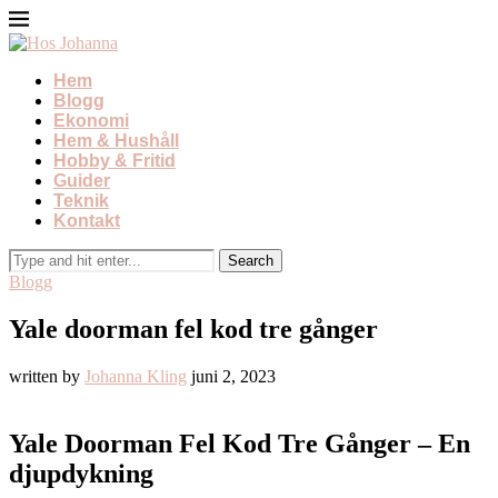
Hem
Blogg
Ekonomi
Hem & Hushåll
Hobby & Fritid
Guider
Teknik
Kontakt
Blogg
Yale doorman fel kod tre gånger
written by
Johanna Kling
juni 2, 2023
Yale Doorman Fel Kod Tre Gånger – En
djupdykning