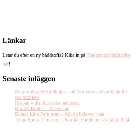
Länkar
Letar du efter en ny bäddsoffa? Kika in på
Trademaxs bäddsoffor
här
!
Senaste inläggen
Rekordnivå för Stödlinjen – allt fler vuxna söker hjälp för
spelproblem
Harpan – den klassiska patiensen
Bra 4G Router – Recension
Bianca Linn Fern tröm – Allt du behöver veta
Johan Forssell Investor – Karriär, Familj och Avgång 2024