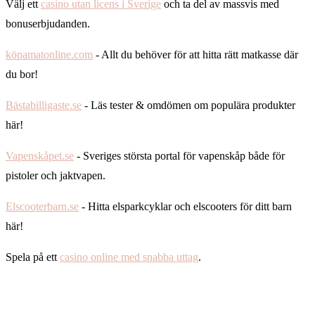
Välj ett
casino utan licens i Sverige
och ta del av massvis med
bonuserbjudanden.
köpamatonline.com
- Allt du behöver för att hitta rätt matkasse där
du bor!
Bästabilligaste.se
- Läs tester & omdömen om populära produkter
här!
Vapenskåpet.se
- Sveriges största portal för vapenskåp både för
pistoler och jaktvapen.
Elscooterbarn.se
- Hitta elsparkcyklar och elscooters för ditt barn
här!
Spela på ett
casino online med snabba uttag
.