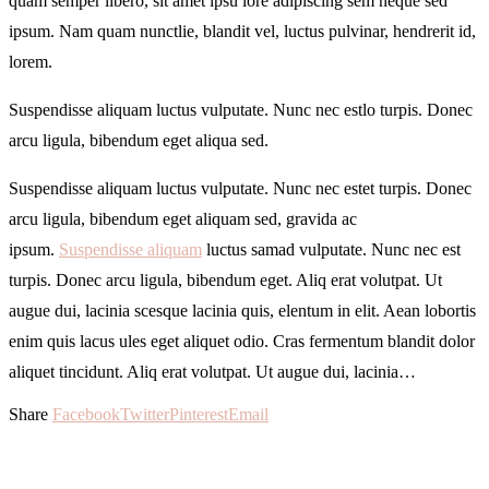
quam semper libero, sit amet ipsu lore adipiscing sem neque sed
ipsum. Nam quam nunctlie, blandit vel, luctus pulvinar, hendrerit id,
lorem.
Suspendisse aliquam luctus vulputate. Nunc nec estlo turpis. Donec
arcu ligula, bibendum eget aliqua sed.
Suspendisse aliquam luctus vulputate. Nunc nec estet turpis. Donec
arcu ligula, bibendum eget aliquam sed, gravida ac
ipsum.
Suspendisse aliquam
luctus samad vulputate. Nunc nec est
turpis. Donec arcu ligula, bibendum eget. Aliq erat volutpat. Ut
augue dui, lacinia scesque lacinia quis, elentum in elit. Aean lobortis
enim quis lacus ules eget aliquet odio. Cras fermentum blandit dolor
aliquet tincidunt. Aliq erat volutpat. Ut augue dui, lacinia…
Share
Facebook
Twitter
Pinterest
Email