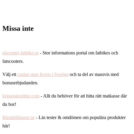
Missa inte
elscooter-fatbike.se
- Stor informations portal om fatbikes och
fatscooters.
Välj ett
casino utan licens i Sverige
och ta del av massvis med
bonuserbjudanden.
köpamatonline.com
- Allt du behöver för att hitta rätt matkasse där
du bor!
Bästabilligaste.se
- Läs tester & omdömen om populära produkter
här!