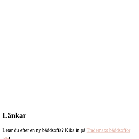
Länkar
Letar du efter en ny bäddsoffa? Kika in på
Trademaxs bäddsoffor
här
!