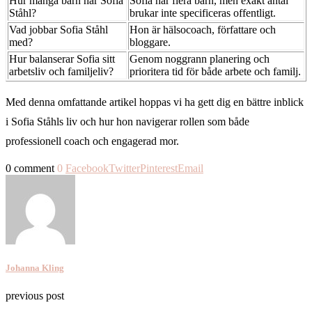
Hur många barn har Sofia
Sofia har flera barn, men exakt antal
Ståhl?
brukar inte specificeras offentligt.
Vad jobbar Sofia Ståhl
Hon är hälsocoach, författare och
med?
bloggare.
Hur balanserar Sofia sitt
Genom noggrann planering och
arbetsliv och familjeliv?
prioritera tid för både arbete och familj.
Med denna omfattande artikel hoppas vi ha gett dig en bättre inblick
i Sofia Ståhls liv och hur hon navigerar rollen som både
professionell coach och engagerad mor.
0 comment
0
Facebook
Twitter
Pinterest
Email
Johanna Kling
previous post