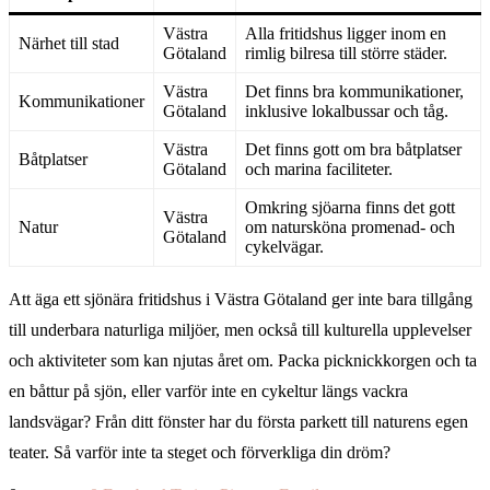
Västra
Alla fritidshus ligger inom en
Närhet till stad
Götaland
rimlig bilresa till större städer.
Västra
Det finns bra kommunikationer,
Kommunikationer
Götaland
inklusive lokalbussar och tåg.
Västra
Det finns gott om bra båtplatser
Båtplatser
Götaland
och marina faciliteter.
Omkring sjöarna finns det gott
Västra
Natur
om natursköna promenad- och
Götaland
cykelvägar.
Att äga ett sjönära fritidshus i Västra Götaland ger inte bara tillgång
till underbara naturliga miljöer, men också till kulturella upplevelser
och aktiviteter som kan njutas året om. Packa picknickkorgen och ta
en båttur på sjön, eller varför inte en cykeltur längs vackra
landsvägar? Från ditt fönster har du första parkett till naturens egen
teater. Så varför inte ta steget och förverkliga din dröm?