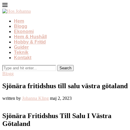
Hem
Blogg
Ekonomi
Hem & Hushåll
Hobby & Fritid
Guider
Teknik
Kontakt
Blogg
Sjönära fritidshus till salu västra götaland
written by
Johanna Kling
maj 2, 2023
Sjönära Fritidshus Till Salu I Västra
Götaland