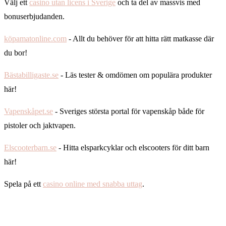
Välj ett
casino utan licens i Sverige
och ta del av massvis med
bonuserbjudanden.
köpamatonline.com
- Allt du behöver för att hitta rätt matkasse där
du bor!
Bästabilligaste.se
- Läs tester & omdömen om populära produkter
här!
Vapenskåpet.se
- Sveriges största portal för vapenskåp både för
pistoler och jaktvapen.
Elscooterbarn.se
- Hitta elsparkcyklar och elscooters för ditt barn
här!
Spela på ett
casino online med snabba uttag
.