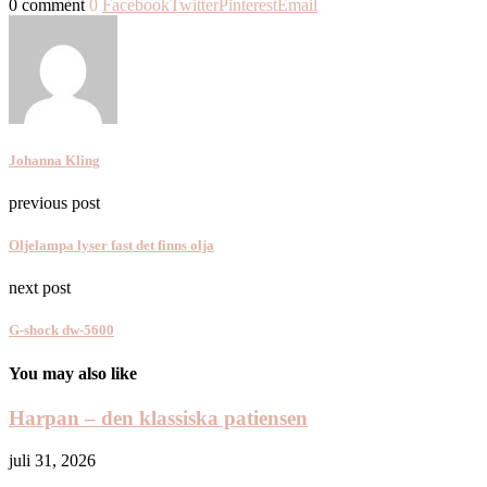
0 comment
0
Facebook
Twitter
Pinterest
Email
Johanna Kling
previous post
Oljelampa lyser fast det finns olja
next post
G-shock dw-5600
You may also like
Harpan – den klassiska patiensen
juli 31, 2026