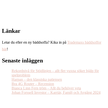
Länkar
Letar du efter en ny bäddsoffa? Kika in på
Trademaxs bäddsoffor
här
!
Senaste inläggen
Rekordnivå för Stödlinjen – allt fler vuxna söker hjälp för
spelproblem
Harpan – den klassiska patiensen
Bra 4G Router – Recension
Bianca Linn Fern tröm – Allt du behöver veta
Johan Forssell Investor – Karriär, Familj och Avgång 2024