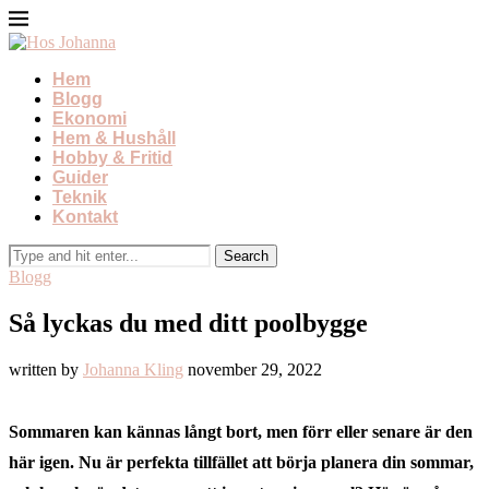
Hem
Blogg
Ekonomi
Hem & Hushåll
Hobby & Fritid
Guider
Teknik
Kontakt
Blogg
Så lyckas du med ditt poolbygge
written by
Johanna Kling
november 29, 2022
Sommaren kan kännas långt bort, men förr eller senare är den
här igen. Nu är perfekta tillfället att börja planera din sommar,