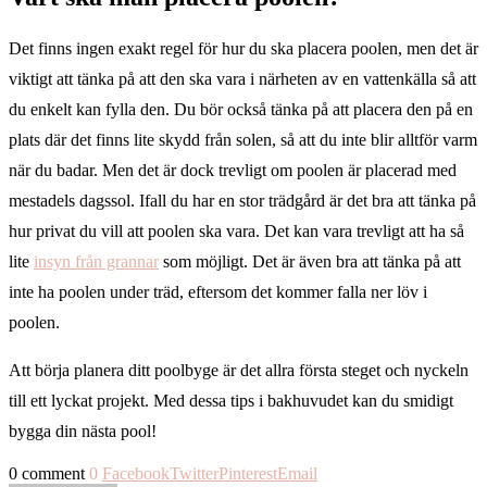
Det finns ingen exakt regel för hur du ska placera poolen, men det är
viktigt att tänka på att den ska vara i närheten av en vattenkälla så att
du enkelt kan fylla den. Du bör också tänka på att placera den på en
plats där det finns lite skydd från solen, så att du inte blir alltför varm
när du badar. Men det är dock trevligt om poolen är placerad med
mestadels dagssol. Ifall du har en stor trädgård är det bra att tänka på
hur privat du vill att poolen ska vara. Det kan vara trevligt att ha så
lite
insyn från grannar
som möjligt. Det är även bra att tänka på att
inte ha poolen under träd, eftersom det kommer falla ner löv i
poolen.
Att börja planera ditt poolbyge är det allra första steget och nyckeln
till ett lyckat projekt. Med dessa tips i bakhuvudet kan du smidigt
bygga din nästa pool!
0 comment
0
Facebook
Twitter
Pinterest
Email