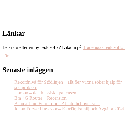
Länkar
Letar du efter en ny bäddsoffa? Kika in på
Trademaxs bäddsoffor
här
!
Senaste inläggen
Rekordnivå för Stödlinjen – allt fler vuxna söker hjälp för
spelproblem
Harpan – den klassiska patiensen
Bra 4G Router – Recension
Bianca Linn Fern tröm – Allt du behöver veta
Johan Forssell Investor – Karriär, Familj och Avgång 2024