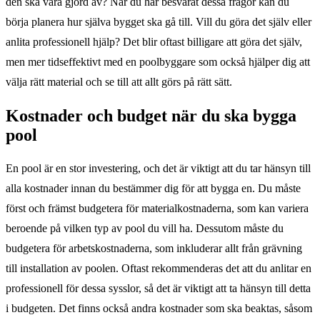
den ska vara gjord av? När du har besvarat dessa frågor kan du
börja planera hur själva bygget ska gå till. Vill du göra det själv eller
anlita professionell hjälp? Det blir oftast billigare att göra det själv,
men mer tidseffektivt med en poolbyggare som också hjälper dig att
välja rätt material och se till att allt görs på rätt sätt.
Kostnader och budget när du ska bygga
pool
En pool är en stor investering, och det är viktigt att du tar hänsyn till
alla kostnader innan du bestämmer dig för att bygga en. Du måste
först och främst budgetera för materialkostnaderna, som kan variera
beroende på vilken typ av pool du vill ha. Dessutom måste du
budgetera för arbetskostnaderna, som inkluderar allt från grävning
till installation av poolen. Oftast rekommenderas det att du anlitar en
professionell för dessa sysslor, så det är viktigt att ta hänsyn till detta
i budgeten. Det finns också andra kostnader som ska beaktas, såsom