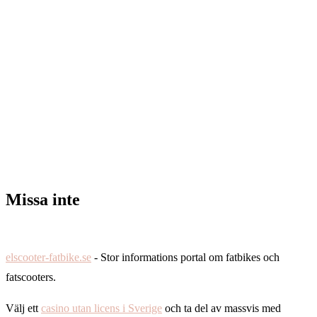
Missa inte
elscooter-fatbike.se
- Stor informations portal om fatbikes och
fatscooters.
Välj ett
casino utan licens i Sverige
och ta del av massvis med