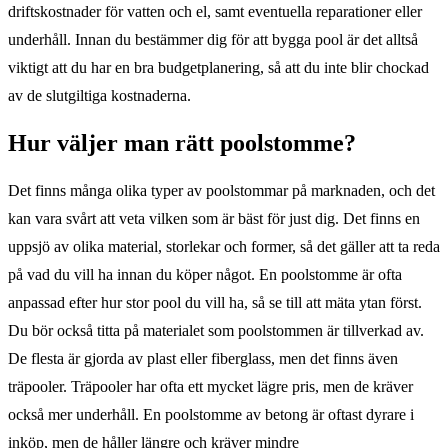
driftskostnader för vatten och el, samt eventuella reparationer eller
underhåll. Innan du bestämmer dig för att bygga pool är det alltså
viktigt att du har en bra budgetplanering, så att du inte blir chockad
av de slutgiltiga kostnaderna.
Hur väljer man rätt poolstomme?
Det finns många olika typer av poolstommar på marknaden, och det
kan vara svårt att veta vilken som är bäst för just dig. Det finns en
uppsjö av olika material, storlekar och former, så det gäller att ta reda
på vad du vill ha innan du köper något. En poolstomme är ofta
anpassad efter hur stor pool du vill ha, så se till att mäta ytan först.
Du bör också titta på materialet som poolstommen är tillverkad av.
De flesta är gjorda av plast eller fiberglass, men det finns även
träpooler. Träpooler har ofta ett mycket lägre pris, men de kräver
också mer underhåll. En poolstomme av betong är oftast dyrare i
inköp, men de håller längre och kräver mindre