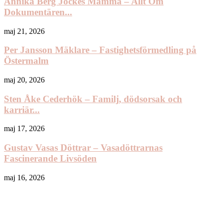
Annika Berg Jockes Mamma – Allt Om
Dokumentären...
maj 21, 2026
Per Jansson Mäklare – Fastighetsförmedling på
Östermalm
maj 20, 2026
Sten Åke Cederhök – Familj, dödsorsak och
karriär...
maj 17, 2026
Gustav Vasas Döttrar – Vasadöttrarnas
Fascinerande Livsöden
maj 16, 2026