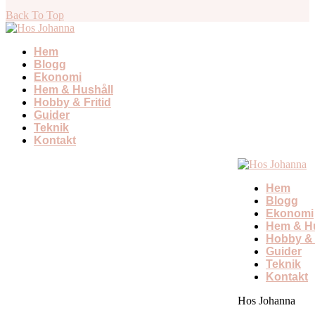
Back To Top
Hem
Blogg
Ekonomi
Hem & Hushåll
Hobby & Fritid
Guider
Teknik
Kontakt
Hem
Blogg
Ekonomi
Hem & Hu
Hobby & 
Guider
Teknik
Kontakt
Hos Johanna