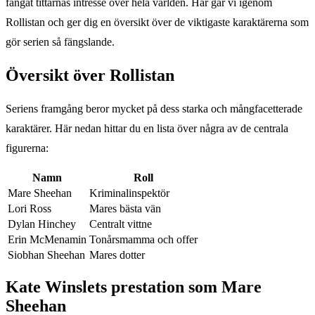
fångat tittarnas intresse över hela världen. Här går vi igenom
Rollistan och ger dig en översikt över de viktigaste karaktärerna som
gör serien så fängslande.
Översikt över Rollistan
Seriens framgång beror mycket på dess starka och mångfacetterade
karaktärer. Här nedan hittar du en lista över några av de centrala
figurerna:
Namn
Roll
Mare Sheehan
Kriminalinspektör
Lori Ross
Mares bästa vän
Dylan Hinchey
Centralt vittne
Erin McMenamin
Tonårsmamma och offer
Siobhan Sheehan
Mares dotter
Kate Winslets prestation som Mare
Sheehan