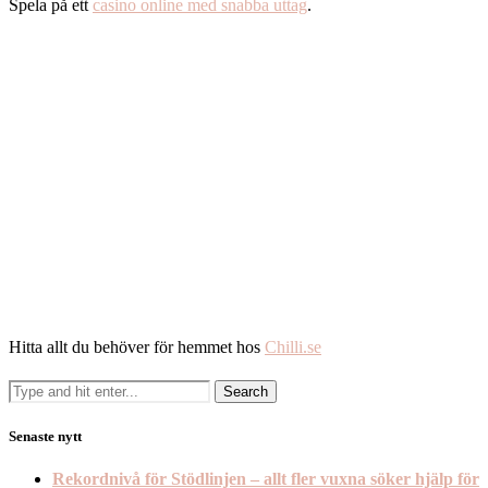
Spela på ett
casino online med snabba uttag
.
Hitta allt du behöver för hemmet hos
Chilli.se
Senaste nytt
Rekordnivå för Stödlinjen – allt fler vuxna söker hjälp för