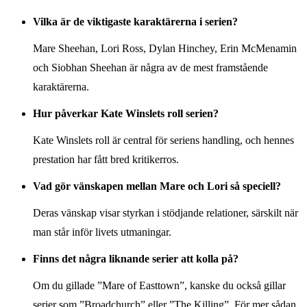
Vilka är de viktigaste karaktärerna i serien?
Mare Sheehan, Lori Ross, Dylan Hinchey, Erin McMenamin
och Siobhan Sheehan är några av de mest framstående
karaktärerna.
Hur påverkar Kate Winslets roll serien?
Kate Winslets roll är central för seriens handling, och hennes
prestation har fått bred kritikerros.
Vad gör vänskapen mellan Mare och Lori så speciell?
Deras vänskap visar styrkan i stödjande relationer, särskilt när
man står inför livets utmaningar.
Finns det några liknande serier att kolla på?
Om du gillade ”Mare of Easttown”, kanske du också gillar
serier som ”Broadchurch” eller ”The Killing”. För mer sådan