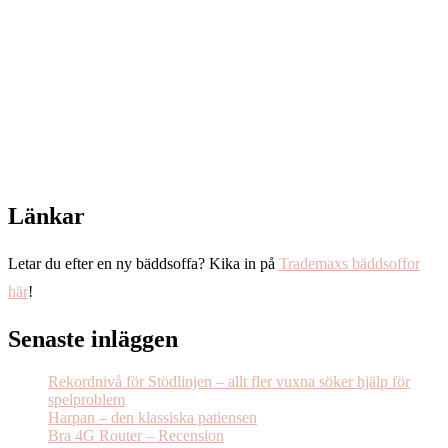
Länkar
Letar du efter en ny bäddsoffa? Kika in på
Trademaxs bäddsoffor
här
!
Senaste inläggen
Rekordnivå för Stödlinjen – allt fler vuxna söker hjälp för
spelproblem
Harpan – den klassiska patiensen
Bra 4G Router – Recension