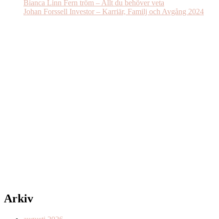
Bianca Linn Fern tröm – Allt du behöver veta
Johan Forssell Investor – Karriär, Familj och Avgång 2024
Arkiv