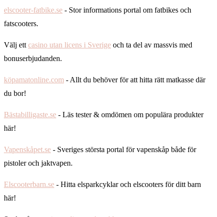
elscooter-fatbike.se
- Stor informations portal om fatbikes och
fatscooters.
Välj ett
casino utan licens i Sverige
och ta del av massvis med
bonuserbjudanden.
köpamatonline.com
- Allt du behöver för att hitta rätt matkasse där
du bor!
Bästabilligaste.se
- Läs tester & omdömen om populära produkter
här!
Vapenskåpet.se
- Sveriges största portal för vapenskåp både för
pistoler och jaktvapen.
Elscooterbarn.se
- Hitta elsparkcyklar och elscooters för ditt barn
här!