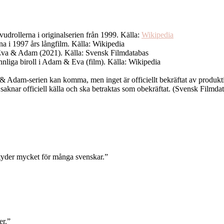
udrollerna i originalserien från 1999. Källa:
Wikipedia
a i 1997 års långfilm. Källa: Wikipedia
 Eva & Adam (2021). Källa: Svensk Filmdatabas
nliga biroll i Adam & Eva (film). Källa: Wikipedia
& Adam-serien kan komma, men inget är officiellt bekräftat av produkti
knar officiell källa och ska betraktas som obekräftat. (Svensk Filmda
tyder mycket för många svenskar.”
er.”