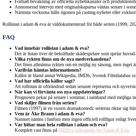
Fortsatt bevakning av officiella nyhetskanaler och produktions
Annonserad intervju med originalskaparna väntas senare i som
Närmsta veckorna hålls ögonen på casting-nyheter eller exklusi
Rollistan i adam & eva är väldokumenterad för både serien (1999, 2021)
FAQ
Vad innebär rollistan i adam & eva?
Det är listan över de bekräftade skådespelare som spelar huvud-
Vilka rykten finns om de nya medverkandena?
Det finns allmänna rykten om en möjlig ny säsong, men inget är b
Varifrån hämtas informationen?
Källor är bland annat Wikipedia, IMDb, Svensk Filmdatabas och
Vad har officiella källor sagt?
Att rollistan är oförändrad sedan senaste repriserna och nyver
När kan vi förvänta oss nya uppdateringar?
Prognosen pekar på senare i sommar, i samband med möjliga int
Vad skiljer filmen från serien?
Filmen (1997) är en vuxen dramakomedi; serierna riktar sig frä
Vem är Åke Braun i adam & eva?
Namnet nämns i fanfora men ingen officiell rollfigur enligt Sv
Var hittar man hela rollistan i adam och eva?
Komplett cast finns på
IMDb:s rollistasida för Adam & Eva
.