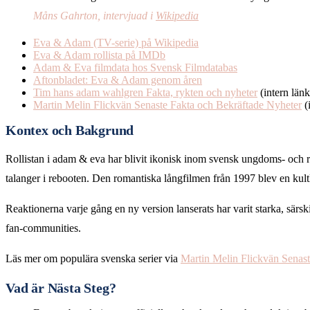
Måns Gahrton, intervjuad i
Wikipedia
Eva & Adam (TV-serie) på Wikipedia
Eva & Adam rollista på IMDb
Adam & Eva filmdata hos Svensk Filmdatabas
Aftonbladet: Eva & Adam genom åren
Tim hans adam wahlgren Fakta, rykten och nyheter
(intern länk
Martin Melin Flickvän Senaste Fakta och Bekräftade Nyheter
(
Kontex och Bakgrund
Rollistan i adam & eva har blivit ikonisk inom svensk ungdoms- och r
talanger i rebooten. Den romantiska långfilmen från 1997 blev en kul
Reaktionerna varje gång en ny version lanserats har varit starka, sär
fan-communities.
Läs mer om populära svenska serier via
Martin Melin Flickvän Senast
Vad är Nästa Steg?