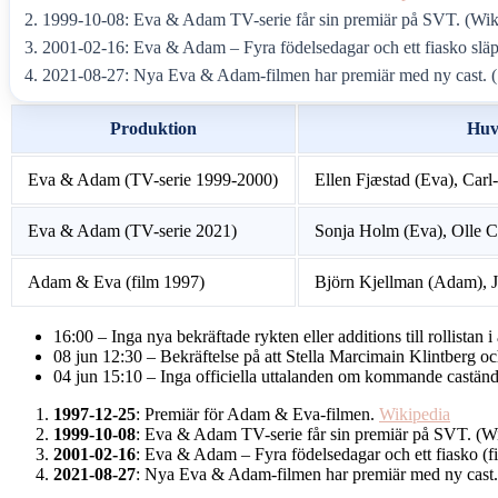
1999-10-08: Eva & Adam TV-serie får sin premiär på SVT. (Wik
2001-02-16: Eva & Adam – Fyra födelsedagar och ett fiasko släp
2021-08-27: Nya Eva & Adam-filmen har premiär med ny cast. (
Produktion
Huv
Eva & Adam (TV-serie 1999-2000)
Ellen Fjæstad (Eva), Car
Eva & Adam (TV-serie 2021)
Sonja Holm (Eva), Olle C
Adam & Eva (film 1997)
Björn Kjellman (Adam), J
16:00
– Inga nya bekräftade rykten eller additions till rollist
08 jun 12:30
– Bekräftelse på att Stella Marcimain Klintberg 
04 jun 15:10
– Inga officiella uttalanden om kommande caständr
1997-12-25
: Premiär för Adam & Eva-filmen.
Wikipedia
1999-10-08
: Eva & Adam TV-serie får sin premiär på SVT. (W
2001-02-16
: Eva & Adam – Fyra födelsedagar och ett fiasko (fi
2021-08-27
: Nya Eva & Adam-filmen har premiär med ny cast.