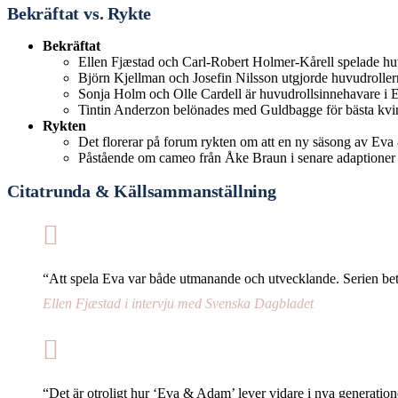
Bekräftat vs. Rykte
Bekräftat
Ellen Fjæstad och Carl-Robert Holmer-Kårell spelade huv
Björn Kjellman och Josefin Nilsson utgjorde huvudrollern
Sonja Holm och Olle Cardell är huvudrollsinnehavare i
Tintin Anderzon belönades med Guldbagge för bästa kvin
Rykten
Det florerar på forum rykten om att en ny säsong av Eva 
Påstående om cameo från Åke Braun i senare adaptioner sa
Citatrunda & Källsammanställning
“Att spela Eva var både utmanande och utvecklande. Serien be
Ellen Fjæstad i intervju med Svenska Dagbladet
“Det är otroligt hur ‘Eva & Adam’ lever vidare i nya generation