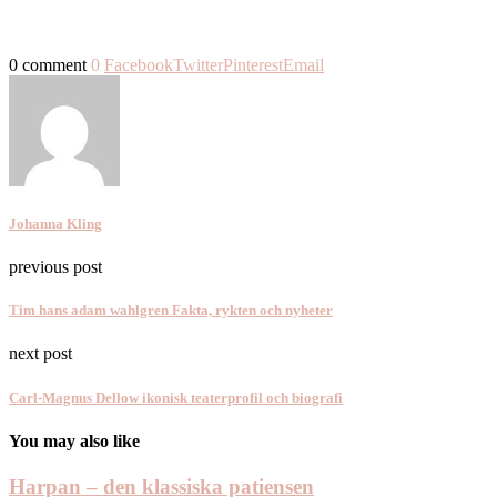
0 comment
0
Facebook
Twitter
Pinterest
Email
Johanna Kling
previous post
Tim hans adam wahlgren Fakta, rykten och nyheter
next post
Carl-Magnus Dellow ikonisk teaterprofil och biografi
You may also like
Harpan – den klassiska patiensen