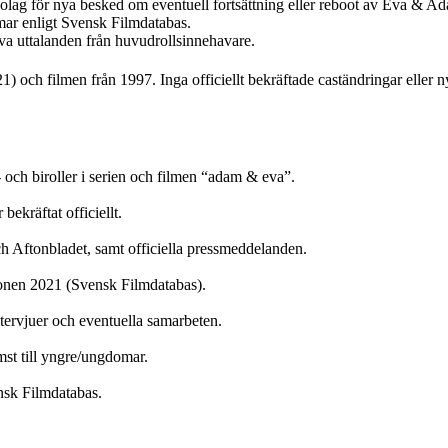
bolag för nya besked om eventuell fortsättning eller reboot av Eva & A
mar enligt Svensk Filmdatabas.
va uttalanden från huvudrollsinnehavare.
 och filmen från 1997. Inga officiellt bekräftade caständringar eller n
 och biroller i serien och filmen “adam & eva”.
ekräftat officiellt.
 Aftonbladet, samt officiella pressmeddelanden.
sionen 2021 (Svensk Filmdatabas).
ervjuer och eventuella samarbeten.
mst till yngre/ungdomar.
ensk Filmdatabas.