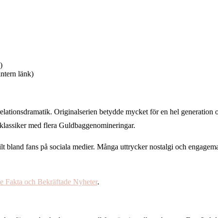
)
intern länk)
elationsdramatik. Originalserien betydde mycket för en hel generation
tklassiker med flera Guldbaggenomineringar.
skilt bland fans på sociala medier. Många uttrycker nostalgi och engage
e Fakta och Bekräftade Nyheter
.