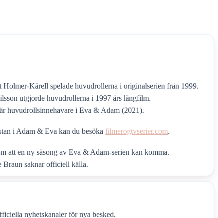
 Holmer-Kårell spelade huvudrollerna i originalserien från 1999.
lsson utgjorde huvudrollerna i 1997 års långfilm.
 är huvudrollsinnehavare i Eva & Adam (2021).
listan i Adam & Eva kan du besöka
filmerogtvserier.com
.
 om att en ny säsong av Eva & Adam-serien kan komma.
raun saknar officiell källa.
fficiella nyhetskanaler för nya besked.