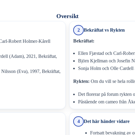
Oversikt
2
Bekräftat vs Rykten
Bekräftat:
Carl-Robert Holmer-Kårell
Ellen Fjæstad och Carl-Robert
dell (Adam), 2021, Bekräftat,
Björn Kjellman och Josefin Ni
Sonja Holm och Olle Cardell
Nilsson (Eva), 1997, Bekräftat,
Rykten:
Om du vill se hela rol
Det florerar på forum rykten
Påstående om cameo från Åke B
4
Det här händer vidare
Fortsatt bevakning av o