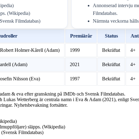
ipedia)
Annonserad intervju me
ps. (Wikipedia)
Filmdatabas.
Svensk Filmdatabas)
Närmsta veckorna hålls
udroller
Premiärår
Status
Anta
l-Robert Holmer-Kårell (Adam)
1999
Bekräftat
4+
ardell (Adam)
2021
Bekräftat
4+
osefin Nilsson (Eva)
1997
Bekräftat
4+
an i adam & eva efter granskning på IMDb och Svensk Filmdatabas.
och Lukas Wetterberg är centrala namn i Eva & Adam (2021), enligt Sve
ingar. Nyhetsbevakning fortsätter.
ikipedia)
lmuppföljare) släpps. (Wikipedia)
 (Svensk Filmdatabas)