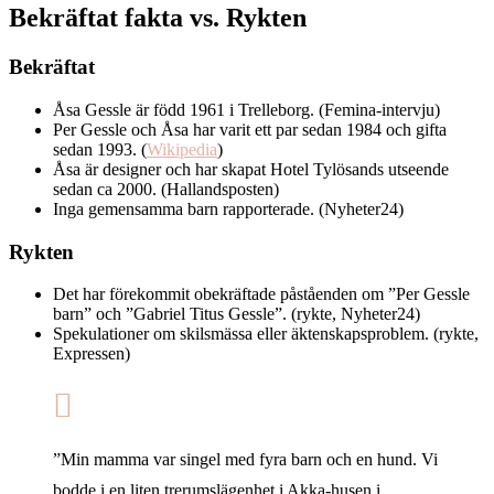
Bekräftat fakta vs. Rykten
Bekräftat
Åsa Gessle är född 1961 i Trelleborg. (Femina-intervju)
Per Gessle och Åsa har varit ett par sedan 1984 och gifta
sedan 1993. (
Wikipedia
)
Åsa är designer och har skapat Hotel Tylösands utseende
sedan ca 2000. (Hallandsposten)
Inga gemensamma barn rapporterade. (Nyheter24)
Rykten
Det har förekommit obekräftade påståenden om ”Per Gessle
barn” och ”Gabriel Titus Gessle”. (rykte, Nyheter24)
Spekulationer om skilsmässa eller äktenskapsproblem. (rykte,
Expressen)
”Min mamma var singel med fyra barn och en hund. Vi
bodde i en liten trerumslägenhet i Akka-husen i