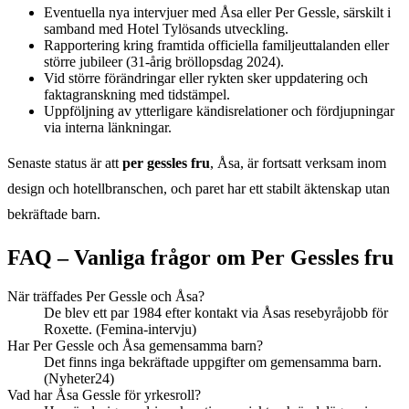
Eventuella nya intervjuer med Åsa eller Per Gessle, särskilt i
samband med Hotel Tylösands utveckling.
Rapportering kring framtida officiella familjeuttalanden eller
större jubileer (31-årig bröllopsdag 2024).
Vid större förändringar eller rykten sker uppdatering och
faktagranskning med tidstämpel.
Uppföljning av ytterligare kändisrelationer och fördjupningar
via interna länkningar.
Senaste status är att
per gessles fru
, Åsa, är fortsatt verksam inom
design och hotellbranschen, och paret har ett stabilt äktenskap utan
bekräftade barn.
FAQ – Vanliga frågor om Per Gessles fru
När träffades Per Gessle och Åsa?
De blev ett par 1984 efter kontakt via Åsas resebyråjobb för
Roxette. (Femina-intervju)
Har Per Gessle och Åsa gemensamma barn?
Det finns inga bekräftade uppgifter om gemensamma barn.
(Nyheter24)
Vad har Åsa Gessle för yrkesroll?