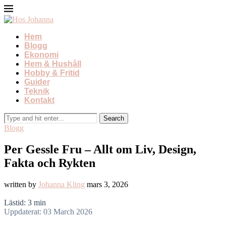
Hem
Blogg
Ekonomi
Hem & Hushåll
Hobby & Fritid
Guider
Teknik
Kontakt
Blogg
Per Gessle Fru – Allt om Liv, Design,
Fakta och Rykten
written by
Johanna Kling
mars 3, 2026
Lästid: 3 min
Uppdaterat: 03 March 2026