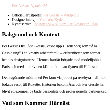
Per Gessle, Nyheter24
Officiell artistprofil:
Per Gessle – Wikipedia
Designerintervju:
YouTube/Rydéns
Nyhetsartikel:
Nyheter24 – Allt om Per Gessles fru Åsa
Bakgrund och Kontext
Per Gessles fru, Åsa Gessle, växte upp i Trelleborg som ”Åsa
Gessle ung” i en kreativ arbetarfamilj – erfarenheter som format
hennes designintresse. Hennes karriär började med modelljobb i
Paris och med att driva en klädbutik innan flytten till Halmstad.
Det avgörande mötet med Per kom via jobbet på resebyrå – där hon
bokade resor till Roxette. Historien bakom Åsa och Per Gessle har
blivit ett exempel på både personliga och professionella partnerskap.
Vad som Kommer Härnäst