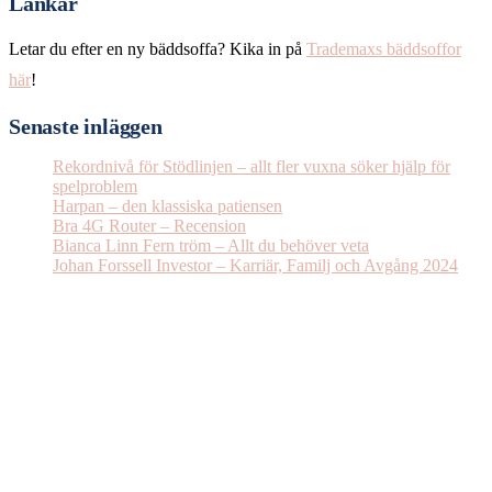
Länkar
Letar du efter en ny bäddsoffa? Kika in på
Trademaxs bäddsoffor
här
!
Senaste inläggen
Rekordnivå för Stödlinjen – allt fler vuxna söker hjälp för
spelproblem
Harpan – den klassiska patiensen
Bra 4G Router – Recension
Bianca Linn Fern tröm – Allt du behöver veta
Johan Forssell Investor – Karriär, Familj och Avgång 2024