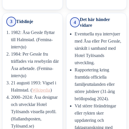
Det här händer
3
Tidslinje
4
vidare
1982: Åsa Gessle flyttar
Eventuella nya intervjuer
till Halmstad. (Femina-
med Åsa eller Per Gessle,
intervju)
särskilt i samband med
1984: Per Gessle fru
Hotel Tylösands
träffades via resebyrån där
utveckling.
Åsa arbetade. (Femina-
Rapportering kring
intervju)
framtida officiella
21 augusti 1993: Vigsel i
familjeuttalanden eller
Halmstad. (
Wikipedia
)
större jubileer (31-årig
2000–2024: Åsa designar
bröllopsdag 2024).
och utvecklar Hotel
Vid större förändringar
Tylösands visuella profil.
eller rykten sker
(Hallandsposten,
uppdatering och
Tylösand.se)
faktagranskning med