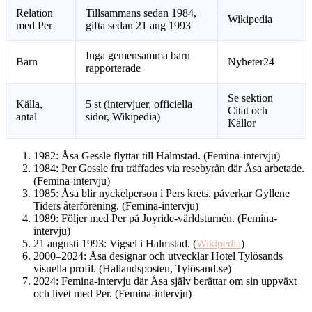
Relation
Tillsammans sedan 1984,
Wikipedia
med Per
gifta sedan 21 aug 1993
Inga gemensamma barn
Barn
Nyheter24
rapporterade
Se sektion
Källa,
5 st (intervjuer, officiella
Citat och
antal
sidor, Wikipedia)
Källor
1982: Åsa Gessle flyttar till Halmstad. (Femina-intervju)
1984: Per Gessle fru träffades via resebyrån där Åsa arbetade.
(Femina-intervju)
1985: Åsa blir nyckelperson i Pers krets, påverkar Gyllene
Tiders återförening. (Femina-intervju)
1989: Följer med Per på Joyride-världsturnén. (Femina-
intervju)
21 augusti 1993: Vigsel i Halmstad. (
Wikipedia
)
2000–2024: Åsa designar och utvecklar Hotel Tylösands
visuella profil. (Hallandsposten, Tylösand.se)
2024: Femina-intervju där Åsa själv berättar om sin uppväxt
och livet med Per. (Femina-intervju)