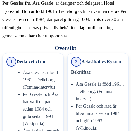
Per Gessles fru, Åsa Gessle, är designer och delägare i Hotel
Tylösand. Hon är född 1961 i Trelleborg och har varit en del av Per
Gessles liv sedan 1984, där paret gifte sig 1993. Trots över 30 år i
offentlighet är deras privata liv behållit en låg profil, och inga
gemensamma barn har rapporterats.
Oversikt
1
Detta vet vi nu
2
Bekräftat vs Rykten
Bekräftat:
Åsa Gessle är född
1961 i Trelleborg.
Åsa Gessle är född 1961 i
(Femina-intervju)
Trelleborg. (Femina-
Per Gessle och Åsa
intervju)
har varit ett par
Per Gessle och Åsa är
sedan 1984 och
tillsammans sedan 1984
gifta sedan 1993.
och gifta 1993.
(Wikipedia)
(Wikipedia)
Åsa är designer och