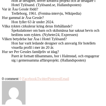
Hon är designer, driver kreativa projekt och är delägare i
Hotel Tylösand. (Tylösand.se, Hallandsposten)
Var är Åsa Gessle född?
Trelleborg, 1961. (Femina-intervju, Wikipedia)
Hur gammal är Åsa Gessle?
Hon fyller 63 år under 2024.
Vilka rykten cirkulerar kring deras förhållande?
Spekulationer om barn och skilsmässa har saknat bevis och
bedöms som rykten. (Nyheter24, Expressen)
Vilken betydelse har Åsa i Hotel Tylösand?
Hon har varit ledande designer och ansvarig för hotellets
visuella profil i mer än 20 år.
Hur ser Per Gessles familjeliv ut idag?
Paret är fortsatt tillsammans, bor i Halmstad, och engagerar
sig i gemensamma affärsprojekt. (Hallandsposten)
0 comment
0
Facebook
Twitter
Pinterest
Email