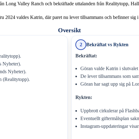
 från Long Valley Ranch och bekräftade uttalanden från Realitytopp, Ha
ru 2024 valdes Katrin, där paret nu lever tillsammans och befinner sig i e
Oversikt
2
Bekräftat vs Rykten
Bekräftat:
alitytopp).
s Nyheter).
Göran valde Katrin i slutvalet
ands Nyheter).
De lever tillsammans som sam
 (Realitytopp).
Göran har sagt upp sig på Lo
Rykten:
Uppbrott cirkulerar på Flashbac
Eventuellt giftermålsplan sakn
Instagram-uppdateringar visar