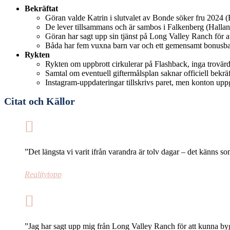
Bekräftat
Göran valde Katrin i slutvalet av Bonde söker fru 2024 (
De lever tillsammans och är sambos i Falkenberg (Hallan
Göran har sagt upp sin tjänst på Long Valley Ranch för at
Båda har fem vuxna barn var och ett gemensamt bonusbar
Rykten
Rykten om uppbrott cirkulerar på Flashback, inga trovärdig
Samtal om eventuell giftermålsplan saknar officiell bekräf
Instagram-uppdateringar tillskrivs paret, men konton uppg
Citat och Källor
”Det längsta vi varit ifrån varandra är tolv dagar – det känns so
Realitytopp
”Jag har sagt upp mig från Long Valley Ranch för att kunna byg