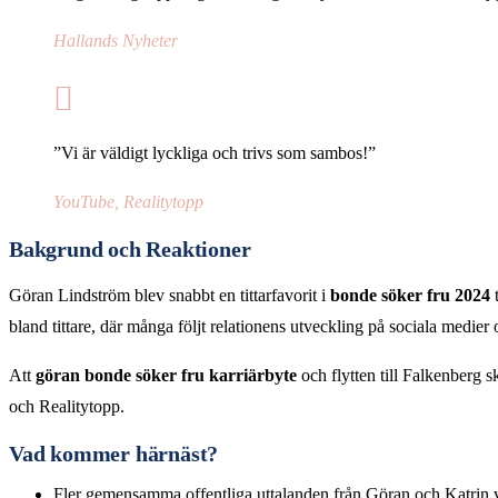
Hallands Nyheter
”Vi är väldigt lyckliga och trivs som sambos!”
YouTube, Realitytopp
Bakgrund och Reaktioner
Göran Lindström blev snabbt en tittarfavorit i
bonde söker fru 2024
t
bland tittare, där många följt relationens utveckling på sociala medie
Att
göran bonde söker fru karriärbyte
och flytten till Falkenberg s
och Realitytopp.
Vad kommer härnäst?
Fler gemensamma offentliga uttalanden från Göran och Katrin 