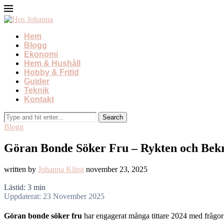
Hem
Blogg
Ekonomi
Hem & Hushåll
Hobby & Fritid
Guider
Teknik
Kontakt
Blogg
Göran Bonde Söker Fru – Rykten och Bekr
written by
Johanna Kling
november 23, 2025
Lästid: 3 min
Uppdaterat: 23 November 2025
Göran bonde söker fru
har engagerat många tittare 2024 med frågor