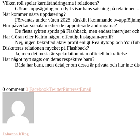
Vilken roll spelar karriärändringarna i relationen?
Görans uppsägning och flytt visar hans satsning på relationen –
När kommer nästa uppdatering?
Förväntas under våren 2025, särskilt i kommande tv-uppföljnin
Hur påverkar sociala medier de rapporterade ändringarna?
De flesta rykten sprids på Flashback, men endast intervjuer och o
Har Göran eller Katrin någon offentlig Instagram-profil?
Nej, ingen bekräftad aktiv profil enligt Realitytopp och YouTub
Diskuteras relationen mycket på Flashback?
Ja, men det mesta är spekulation utan officiell bekräftelse.
Har något nytt sagts om deras respektive barn?
Båda har barn, men detaljer om dessa är privata och har inte dis
0 comment
0
Facebook
Twitter
Pinterest
Email
Johanna Kling