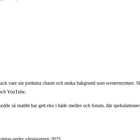
ack vare sin jordnära charm och unika bakgrund som westernryttare. S
r och YouTube.
kedde så snabbt har gett eko i både medier och forum, där spekulationer 
väntas under vårsäsongen 2025.