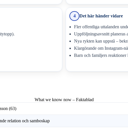
4
Det här händer vidare
Fler offentliga uttalanden un
itytopp).
Uppföljningsavsnitt planeras
Nya rykten kan uppstå – bekrä
Klargörande om Instagram-n
Barn och familjers reaktioner
What we know now – Faktablad
sson (63)
ende relation och samboskap