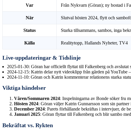
Var
Från Nykvarn (Göran); ny bostad i F
När
Slutval hösten 2024, flytt och sambof
Status
Starka tillsammans, sambos, inga bekr
Källa
Realitytopp, Hallands Nyheter, TV4
Live-uppdateringar & Tidslinje
2025-01-30
: Göran har officiellt flyttat till Falkenberg och avsluta
2024-12-15
: Katrin delar nytt videoklipp från gården på YouTube 
2024-11-10
: Göran och Katrin kommenterar relationens starka status
Viktiga händelser
Våren/Sommaren 2024
: Inspelningarna av Bonde söker fru 
Hösten 2024
: Göran väljer Katrin Gunnarsson som sin partner 
December 2024
: Parets förhållande bekräftas i intervjuer, de b
Januari 2025
: Göran flyttar till Falkenberg och blir sambo m
Bekräftat vs. Rykten