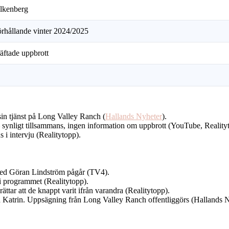
alkenberg
örhållande vinter 2024/2025
äftade uppbrott
t sin tjänst på Long Valley Ranch (
Hallands Nyheter
).
– synligt tillsammans, ingen information om uppbrott (YouTube, Reality
 i intervju (Realitytopp).
med Göran Lindström pågår (TV4).
i programmet (Realitytopp).
erättar att de knappt varit ifrån varandra (Realitytopp).
ed Katrin. Uppsägning från Long Valley Ranch offentliggörs (Hallands N