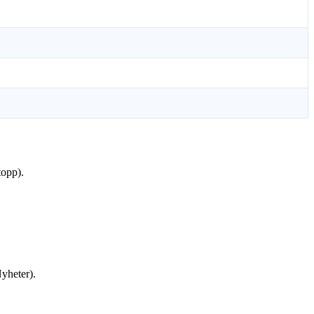
topp).
yheter).