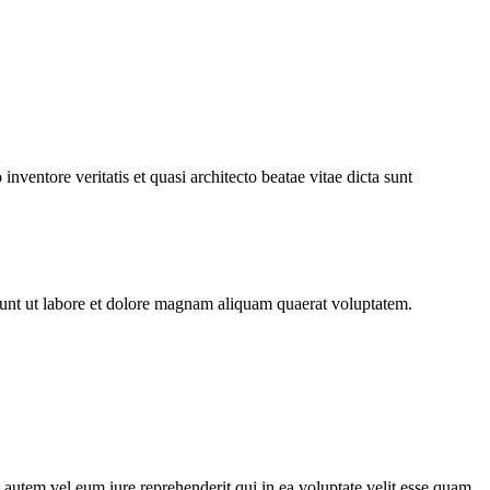
ventore veritatis et quasi architecto beatae vitae dicta sunt
dunt ut labore et dolore magnam aliquam quaerat voluptatem.
autem vel eum iure reprehenderit qui in ea voluptate velit esse quam