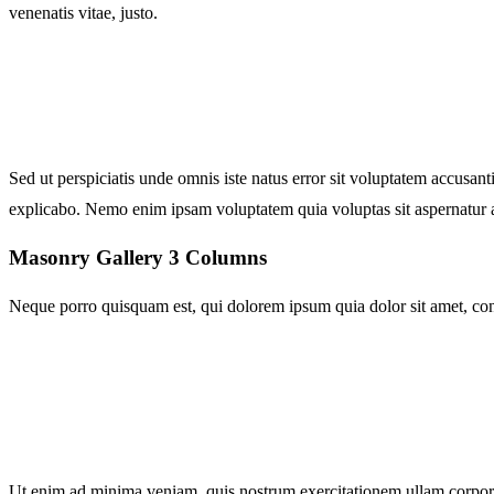
venenatis vitae, justo.
Sed ut perspiciatis unde omnis iste natus error sit voluptatem accusan
explicabo. Nemo enim ipsam voluptatem quia voluptas sit aspernatur a
Masonry Gallery 3 Columns
Neque porro quisquam est, qui dolorem ipsum quia dolor sit amet, con
Ut enim ad minima veniam, quis nostrum exercitationem ullam corporis