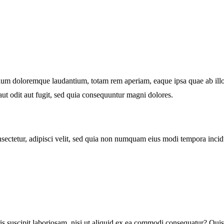
tium doloremque laudantium, totam rem aperiam, eaque ipsa quae ab illo in
ut odit aut fugit, sed quia consequuntur magni dolores.
sectetur, adipisci velit, sed quia non numquam eius modi tempora inci
 suscipit laboriosam, nisi ut aliquid ex ea commodi consequatur? Quis 