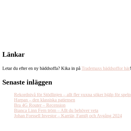
Länkar
Letar du efter en ny bäddsoffa? Kika in på
Trademaxs bäddsoffor här
Senaste inläggen
Rekordnivå för Stödlinjen – allt fler vuxna söker hjälp för spel
Harpan – den klassiska patiensen
Bra 4G Router – Recension
Bianca Linn Fern tröm – Allt du behöver veta
Johan Forssell Investor – Karriär, Familj och Avgång 2024