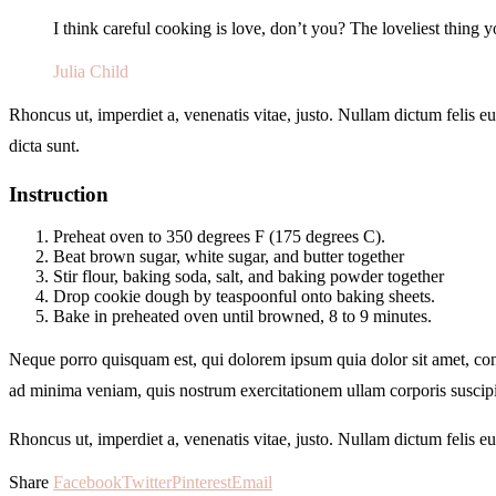
I think careful cooking is love, don’t you? The loveliest thing 
Julia Child
Rhoncus ut, imperdiet a, venenatis vitae, justo. Nullam dictum felis 
dicta sunt.
Instruction
Preheat oven to 350 degrees F (175 degrees C).
Beat brown sugar, white sugar, and butter together
Stir flour, baking soda, salt, and baking powder together
Drop cookie dough by teaspoonful onto baking sheets.
Bake in preheated oven until browned, 8 to 9 minutes.
Neque porro quisquam est, qui dolorem ipsum quia dolor sit amet, con
ad minima veniam, quis nostrum exercitationem ullam corporis suscipi
Rhoncus ut, imperdiet a, venenatis vitae, justo. Nullam dictum felis 
Share
Facebook
Twitter
Pinterest
Email