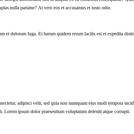
ptas nulla pariatur? At vero eos et accusamus et iusto odio.
orum et dolorum fuga. Et harum quidem rerum facilis est et expedita dist
sectetur, adipisci velit, sed quia non numquam eius modi tempora inci
t. Lorem ipsum dolor praesentium voluptatum deleniti atque corrupti.