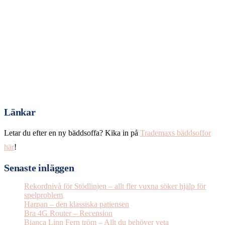
Länkar
Letar du efter en ny bäddsoffa? Kika in på
Trademaxs bäddsoffor
här
!
Senaste inläggen
Rekordnivå för Stödlinjen – allt fler vuxna söker hjälp för
spelproblem
Harpan – den klassiska patiensen
Bra 4G Router – Recension
Bianca Linn Fern tröm – Allt du behöver veta