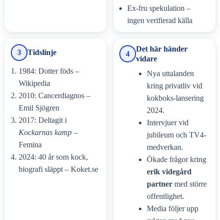
Ex-fru spekulation –
ingen verifierad källa
Det här händer
3
Tidslinje
4
vidare
1984
: Dotter föds –
Nya uttalanden
Wikipedia
kring privatliv vid
2010
: Cancerdiagnos –
kokboks-lansering
Emil Sjögren
2024.
2017
: Deltagit i
Intervjuer vid
Kockarnas kamp
–
jubileum och TV4-
Femina
medverkan.
2024
: 40 år som kock,
Ökade frågor kring
biografi släppt – Koket.se
erik videgård
partner
med större
offentlighet.
Media följer upp