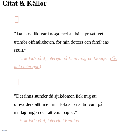
Citat & Källor
”Jag har alltid varit noga med att hålla privatlivet
utanför offentligheten, för min dotters och familjens
skull.”
— Erik Videgård, intervju på Emil Sjögren-bloggen (
läs
hela intervjun
)
”Det finns stunder då sjukdomen fick mig att
omvärdera allt, men mitt fokus har alltid varit på
matlagningen och att vara pappa.”
— Erik Videgård, intervju i Femina