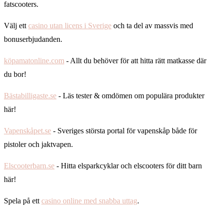
fatscooters.
Välj ett
casino utan licens i Sverige
och ta del av massvis med
bonuserbjudanden.
köpamatonline.com
- Allt du behöver för att hitta rätt matkasse där
du bor!
Bästabilligaste.se
- Läs tester & omdömen om populära produkter
här!
Vapenskåpet.se
- Sveriges största portal för vapenskåp både för
pistoler och jaktvapen.
Elscooterbarn.se
- Hitta elsparkcyklar och elscooters för ditt barn
här!
Spela på ett
casino online med snabba uttag
.