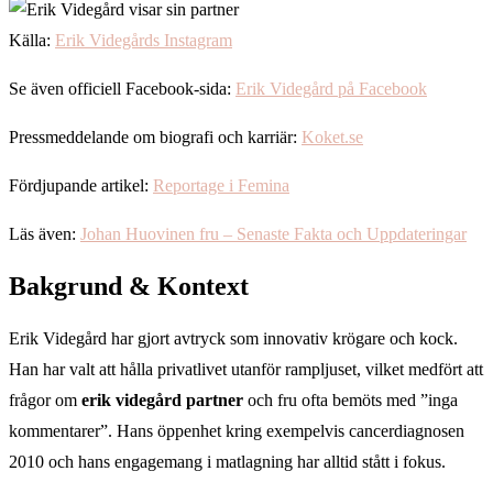
Källa:
Erik Videgårds Instagram
Se även officiell Facebook-sida:
Erik Videgård på Facebook
Pressmeddelande om biografi och karriär:
Koket.se
Fördjupande artikel:
Reportage i Femina
Läs även:
Johan Huovinen fru – Senaste Fakta och Uppdateringar
Bakgrund & Kontext
Erik Videgård har gjort avtryck som innovativ krögare och kock.
Han har valt att hålla privatlivet utanför rampljuset, vilket medfört att
frågor om
erik videgård partner
och fru ofta bemöts med ”inga
kommentarer”. Hans öppenhet kring exempelvis cancerdiagnosen
2010 och hans engagemang i matlagning har alltid stått i fokus.