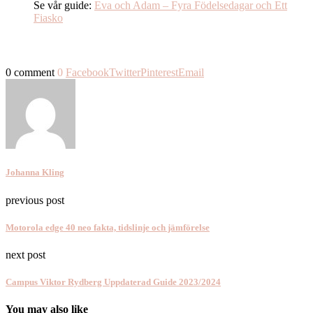
Se vår guide:
Eva och Adam – Fyra Födelsedagar och Ett
Fiasko
0 comment
0
Facebook
Twitter
Pinterest
Email
Johanna Kling
previous post
Motorola edge 40 neo fakta, tidslinje och jämförelse
next post
Campus Viktor Rydberg Uppdaterad Guide 2023/2024
You may also like