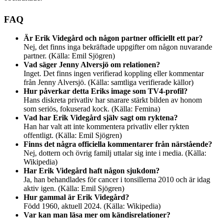
FAQ
Är Erik Videgård och någon partner officiellt ett par?
Nej, det finns inga bekräftade uppgifter om någon nuvarande
partner. (
Källa: Emil Sjögren
)
Vad säger Jenny Alversjö om relationen?
Inget. Det finns ingen verifierad koppling eller kommentar
från Jenny Alversjö. (
Källa: samtliga verifierade källor
)
Hur påverkar detta Eriks image som TV4-profil?
Hans diskreta privatliv har snarare stärkt bilden av honom
som seriös, fokuserad kock. (
Källa: Femina
)
Vad har Erik Videgård själv sagt om ryktena?
Han har valt att inte kommentera privatliv eller rykten
offentligt. (
Källa: Emil Sjögren
)
Finns det några officiella kommentarer från närstående?
Nej, dottern och övrig familj uttalar sig inte i media. (
Källa:
Wikipedia
)
Har Erik Videgård haft någon sjukdom?
Ja, han behandlades för cancer i tonsillerna 2010 och är idag
aktiv igen. (
Källa: Emil Sjögren
)
Hur gammal är Erik Videgård?
Född 1960, aktuell 2024. (
Källa: Wikipedia
)
Var kan man läsa mer om kändisrelationer?