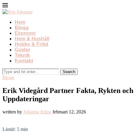
Hem
Blogg
Ekonomi
Hem & Hushåll
Hobby & Fritid
Guider
Teknik
Kontakt
Blogg
Erik Videgård Partner Fakta, Rykten och
Uppdateringar
written by
Johanna Kling
februari 12, 2026
Lästid: 5 min