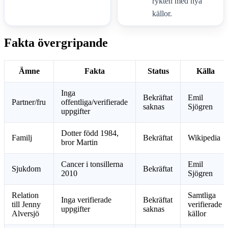
rykten med nya
källor.
Fakta övergripande
Ämne
Fakta
Status
Källa
Inga
Bekräftat
Emil
Partner/fru
offentliga/verifierade
saknas
Sjögren
uppgifter
Dotter född 1984,
Familj
Bekräftat
Wikipedia
bror Martin
Cancer i tonsillerna
Emil
Sjukdom
Bekräftat
2010
Sjögren
Relation
Samtliga
Inga verifierade
Bekräftat
till Jenny
verifierade
uppgifter
saknas
Alversjö
källor