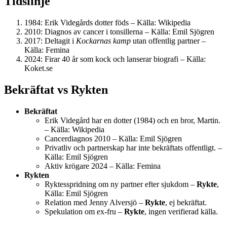
Tidslinje
1984
: Erik Videgårds dotter föds –
Källa: Wikipedia
2010
: Diagnos av cancer i tonsillerna –
Källa: Emil Sjögren
2017
: Deltagit i
Kockarnas kamp
utan offentlig partner –
Källa: Femina
2024
: Firar 40 år som kock och lanserar biografi –
Källa:
Koket.se
Bekräftat vs Rykten
Bekräftat
Erik Videgård har en dotter (1984) och en bror, Martin.
–
Källa: Wikipedia
Cancerdiagnos 2010 –
Källa: Emil Sjögren
Privatliv och partnerskap har inte bekräftats offentligt. –
Källa: Emil Sjögren
Aktiv krögare 2024 –
Källa: Femina
Rykten
Ryktesspridning om ny partner efter sjukdom –
Rykte
,
Källa: Emil Sjögren
Relation med Jenny Alversjö –
Rykte
, ej bekräftat.
Spekulation om ex-fru –
Rykte
, ingen verifierad källa.