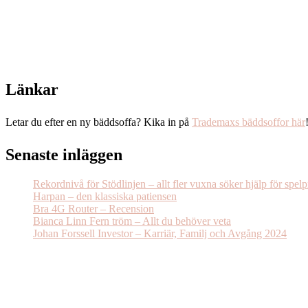
Länkar
Letar du efter en ny bäddsoffa? Kika in på
Trademaxs bäddsoffor här
Senaste inläggen
Rekordnivå för Stödlinjen – allt fler vuxna söker hjälp för spel
Harpan – den klassiska patiensen
Bra 4G Router – Recension
Bianca Linn Fern tröm – Allt du behöver veta
Johan Forssell Investor – Karriär, Familj och Avgång 2024