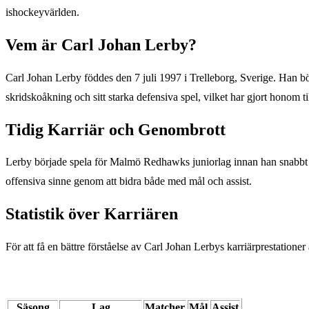
ishockeyvärlden.
Vem är Carl Johan Lerby?
Carl Johan Lerby föddes den 7 juli 1997 i Trelleborg, Sverige. Han bör
skridskoåkning och sitt starka defensiva spel, vilket har gjort honom
Tidig Karriär och Genombrott
Lerby började spela för Malmö Redhawks juniorlag innan han snabbt k
offensiva sinne genom att bidra både med mål och assist.
Statistik över Karriären
För att få en bättre förståelse av Carl Johan Lerbys karriärprestationer 
Säsong
Lag
Matcher
Mål
Assist