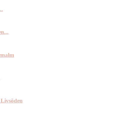
..
n...
ermalm
.
 Livsöden