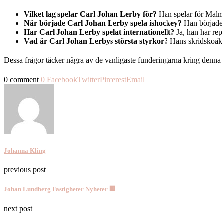
Vilket lag spelar Carl Johan Lerby för?
Han spelar för Mal
När började Carl Johan Lerby spela ishockey?
Han började 
Har Carl Johan Lerby spelat internationellt?
Ja, han har rep
Vad är Carl Johan Lerbys största styrkor?
Hans skridskoåkni
Dessa frågor täcker några av de vanligaste funderingarna kring denn
0 comment
0
Facebook
Twitter
Pinterest
Email
Johanna Kling
previous post
Johan Lundberg Fastigheter Nyheter 🏢
next post