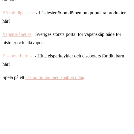
Bästabilligaste.se
- Läs tester & omdömen om populära produkter
här!
Vapenskåpet.se
- Sveriges största portal för vapenskåp både för
pistoler och jaktvapen.
Elscooterbarn.se
- Hitta elsparkcyklar och elscooters för ditt barn
här!
Spela på ett
casino online med snabba uttag
.