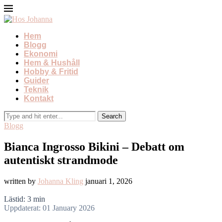
Hem
Blogg
Ekonomi
Hem & Hushåll
Hobby & Fritid
Guider
Teknik
Kontakt
Blogg
Bianca Ingrosso Bikini – Debatt om
autentiskt strandmode
written by
Johanna Kling
januari 1, 2026
Lästid: 3 min
Uppdaterat: 01 January 2026