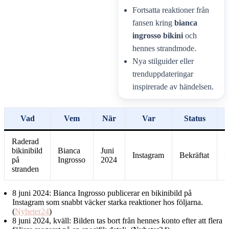
Fortsatta reaktioner från
fansen kring
bianca
ingrosso bikini
och
hennes strandmode.
Nya stilguider eller
trenduppdateringar
inspirerade av händelsen.
Vad
Vem
När
Var
Status
Raderad
bikinibild
Bianca
Juni
Instagram
Bekräftat
N
på
Ingrosso
2024
stranden
8 juni 2024
: Bianca Ingrosso publicerar en bikinibild på
Instagram som snabbt väcker starka reaktioner hos följarna.
(
Nyheter24
)
8 juni 2024, kväll
: Bilden tas bort från hennes konto efter att flera