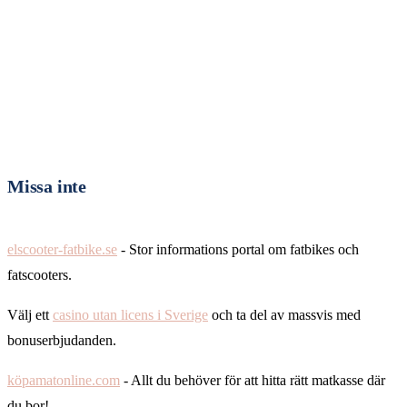
Missa inte
elscooter-fatbike.se
- Stor informations portal om fatbikes och
fatscooters.
Välj ett
casino utan licens i Sverige
och ta del av massvis med
bonuserbjudanden.
köpamatonline.com
- Allt du behöver för att hitta rätt matkasse där
du bor!