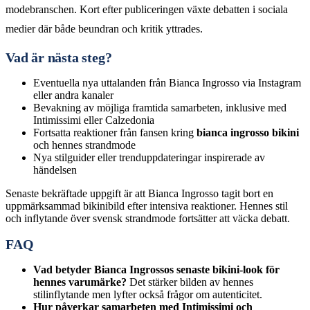
modebranschen. Kort efter publiceringen växte debatten i sociala
medier där både beundran och kritik yttrades.
Vad är nästa steg?
Eventuella nya uttalanden från Bianca Ingrosso via Instagram
eller andra kanaler
Bevakning av möjliga framtida samarbeten, inklusive med
Intimissimi eller Calzedonia
Fortsatta reaktioner från fansen kring
bianca ingrosso bikini
och hennes strandmode
Nya stilguider eller trenduppdateringar inspirerade av
händelsen
Senaste bekräftade uppgift är att Bianca Ingrosso tagit bort en
uppmärksammad bikinibild efter intensiva reaktioner. Hennes stil
och inflytande över svensk strandmode fortsätter att väcka debatt.
FAQ
Vad betyder Bianca Ingrossos senaste bikini-look för
hennes varumärke?
Det stärker bilden av hennes
stilinflytande men lyfter också frågor om autenticitet.
Hur påverkar samarbeten med Intimissimi och