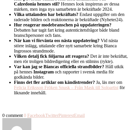
Calzedonia hennes stil?
Hennes look inspireras av dessa
märken, men inga nya samarbeten är bekräftade 2024.
Vilka uttalanden har bekräftats?
Endast uppgifter om den
raderade bilden och reaktionerna är bekräftade (Nyheter24).
Hur reagerar modebranschen på uppdateringen?
Debatten har tagit fart kring autenticitetsfrågor både bland
branschpersoner och fans.
När kan vi förvänta oss nästa uppdatering?
Vid nästa
större inlägg, uttalande eller nytt samarbete kring Bianca
Ingrossos strandmode.
Vilken detalj fick följarna att reagera?
Det är inte bekräftat,
men rör troligen bildredigering eller en stilmiss (rykte).
Var kan jag se Biancas officiella strandbilder?
Håll utkik
på hennes
Instagram
och rapporter i svensk media för
godkända bilder.
Finns det fler artiklar om kändistrender?
Ja, läs mer om
Felicia Eriksson Fröken Snusk – Från Mask till Soloartist
för
liknande innehåll.
0 comment
0
Facebook
Twitter
Pinterest
Email