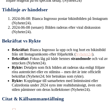
följare reagerat på en specifik detalj. (Nyheter24)
Tidslinje av händelser
2024-06-08: Bianca Ingrosso postar bikinibilden på Instagram
(Nyheter24).
2024-06-08 (senare): Bilden raderas efter viral diskussion
(Nyheter24).
Bekräftat vs Rykte
Bekräftat:
Bianca Ingrosso la upp och tog bort en bikinibild
från sitt Instagramkonto efter följarkritik (
Nyheter24
).
Bekräftat:
Fokus låg på både hennes
strandmode
och val av
smycken (Nyheter24).
Rykte:
Detaljen som fick bilden att raderas ska enligt följare
röra autenticitet eller en stilmiss – men det är inte officiellt
bekräftat (Nyheter24; bör betraktas som rykte).
Rykte:
Kopplingar till samarbeten med Intimissimi eller
Calzedonia under 2024 syns inte realtidsmässigt, även om
stilen påminner om deras kollektioner (Nyheter24).
Citat & Källsammanställning