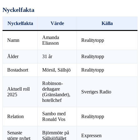
Nyckelfakta
Nyckelfakta
Värde
Källa
Amanda
Namn
Realitytopp
Eliasson
Ålder
31 år
Realitytopp
Bostadsort
Mörsil, Sällsjö
Realitytopp
Robinson-
Aktuell roll
deltagare
Sveriges Radio
2025
(Gränslandet),
hotellchef
Sambo med
Relation
Realitytopp
Ronald Vos
Senaste
Björnmöte på
Expressen
större nyhet
Sällsjöfjället