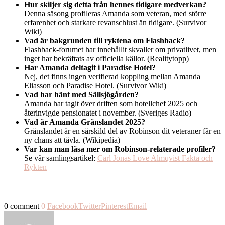
Hur skiljer sig detta från hennes tidigare medverkan?
Denna säsong profileras Amanda som veteran, med större
erfarenhet och starkare revanschlust än tidigare. (Survivor
Wiki)
Vad är bakgrunden till ryktena om Flashback?
Flashback-forumet har innehållit skvaller om privatlivet, men
inget har bekräftats av officiella källor. (Realitytopp)
Har Amanda deltagit i Paradise Hotel?
Nej, det finns ingen verifierad koppling mellan Amanda
Eliasson och Paradise Hotel. (Survivor Wiki)
Vad har hänt med Sällsjögården?
Amanda har tagit över driften som hotellchef 2025 och
återinvigde pensionatet i november. (Sveriges Radio)
Vad är Amanda Gränslandet 2025?
Gränslandet är en särskild del av Robinson dit veteraner får en
ny chans att tävla. (Wikipedia)
Var kan man läsa mer om Robinson-relaterade profiler?
Se vår samlingsartikel:
Carl Jonas Love Almqvist Fakta och
Rykten
0 comment
0
Facebook
Twitter
Pinterest
Email