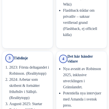
Wiki)
Flashback-trådar om
privatliv – saknar
verifierad grund
(Flashback, ej officiell
källa)
Det här händer
3
Tidslinje
4
vidare
2023: Första deltagandet i
Nya avsnitt av Robinson
Robinson. (Realitytopp)
2025, inklusive
2024: Arbetar som
utvecklingen i
skribent & fortsätter
Gränslandet.
friluftsliv i Sällsjö.
Potentiella nya intervjuer
(Realitytopp)
med Amanda i svensk
Augusti 2025: Startar
press.