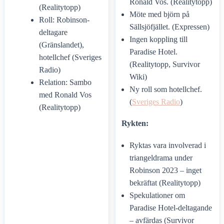
Ronald Vos. (Realitytopp)
(Realitytopp)
Möte med björn på
Roll: Robinson-
Sällsjöfjället. (Expressen)
deltagare
Ingen koppling till
(Gränslandet),
Paradise Hotel.
hotellchef (Sveriges
(Realitytopp, Survivor
Radio)
Wiki)
Relation: Sambo
Ny roll som hotellchef.
med Ronald Vos
(
Sveriges Radio
)
(Realitytopp)
Rykten:
Ryktas vara involverad i
triangeldrama under
Robinson 2023 – inget
bekräftat (Realitytopp)
Spekulationer om
Paradise Hotel-deltagande
– avfärdas (Survivor