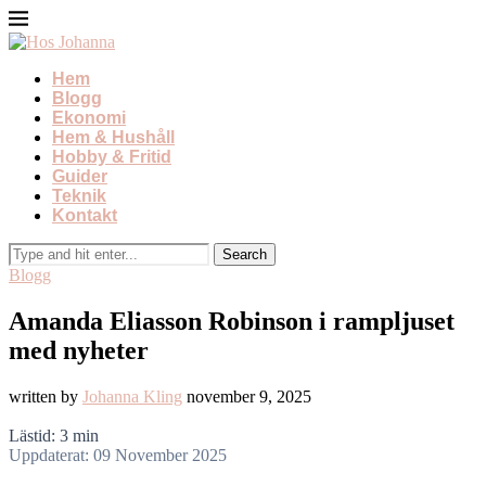
Hem
Blogg
Ekonomi
Hem & Hushåll
Hobby & Fritid
Guider
Teknik
Kontakt
Blogg
Amanda Eliasson Robinson i rampljuset
med nyheter
written by
Johanna Kling
november 9, 2025
Lästid: 3 min
Uppdaterat: 09 November 2025