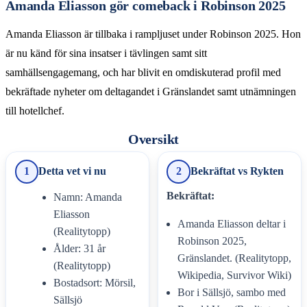
Amanda Eliasson gör comeback i Robinson 2025
Amanda Eliasson är tillbaka i rampljuset under Robinson 2025. Hon
är nu känd för sina insatser i tävlingen samt sitt
samhällsengagemang, och har blivit en omdiskuterad profil med
bekräftade nyheter om deltagandet i Gränslandet samt utnämningen
till hotellchef.
Oversikt
1
Detta vet vi nu
2
Bekräftat vs Rykten
Bekräftat:
Namn: Amanda
Eliasson
Amanda Eliasson deltar i
(Realitytopp)
Robinson 2025,
Ålder: 31 år
Gränslandet. (Realitytopp,
(Realitytopp)
Wikipedia, Survivor Wiki)
Bostadsort: Mörsil,
Bor i Sällsjö, sambo med
Sällsjö