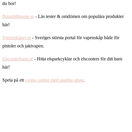
du bor!
Bästabilligaste.se
- Läs tester & omdömen om populära produkter
här!
Vapenskåpet.se
- Sveriges största portal för vapenskåp både för
pistoler och jaktvapen.
Elscooterbarn.se
- Hitta elsparkcyklar och elscooters för ditt barn
här!
Spela på ett
casino online med snabba uttag
.