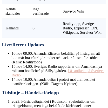
Kända
Inga
Survivor Wiki
skandaler
verifierade
Realitytopp, Sveriges
Källantal
6
Radio, Expressen, DN,
Wikipedia, Survivor Wiki
Live/Recent Updates
16 nov 09:00
: Amanda Eliasson bekräftar på Instagram att
hon mår bra efter björnmötet och tackar fansen för stödet.
(Källa: Realitytopp)
15 nov 14:00
: Sveriges Radio rapporterar om Amandas nya
roll som hotellchef på Sällsjögården.
Läs artikeln på Sveriges
Radio
14 nov 10:00
: Amanda deltar i protest mot uranbeslutet
utanför riksdagen. (Källa: Dagens Nyheter)
Tidslinje – Händelseförlopp
2023: Första deltagandet i Robinson. Spekulationer om
triangeldrama, men inga bekräftade kärleksrelationer