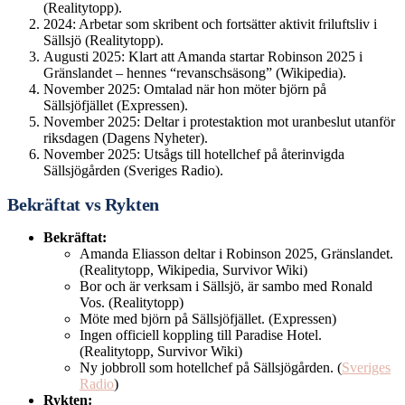
(Realitytopp).
2024: Arbetar som skribent och fortsätter aktivit friluftsliv i
Sällsjö (Realitytopp).
Augusti 2025: Klart att Amanda startar Robinson 2025 i
Gränslandet – hennes “revanschsäsong” (Wikipedia).
November 2025: Omtalad när hon möter björn på
Sällsjöfjället (Expressen).
November 2025: Deltar i protestaktion mot uranbeslut utanför
riksdagen (Dagens Nyheter).
November 2025: Utsågs till hotellchef på återinvigda
Sällsjögården (Sveriges Radio).
Bekräftat vs Rykten
Bekräftat:
Amanda Eliasson deltar i Robinson 2025, Gränslandet.
(Realitytopp, Wikipedia, Survivor Wiki)
Bor och är verksam i Sällsjö, är sambo med Ronald
Vos. (Realitytopp)
Möte med björn på Sällsjöfjället. (Expressen)
Ingen officiell koppling till Paradise Hotel.
(Realitytopp, Survivor Wiki)
Ny jobbroll som hotellchef på Sällsjögården. (
Sveriges
Radio
)
Rykten: