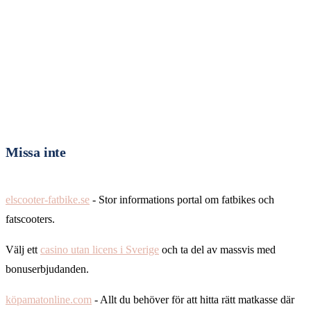
Missa inte
elscooter-fatbike.se
- Stor informations portal om fatbikes och
fatscooters.
Välj ett
casino utan licens i Sverige
och ta del av massvis med
bonuserbjudanden.
köpamatonline.com
- Allt du behöver för att hitta rätt matkasse där