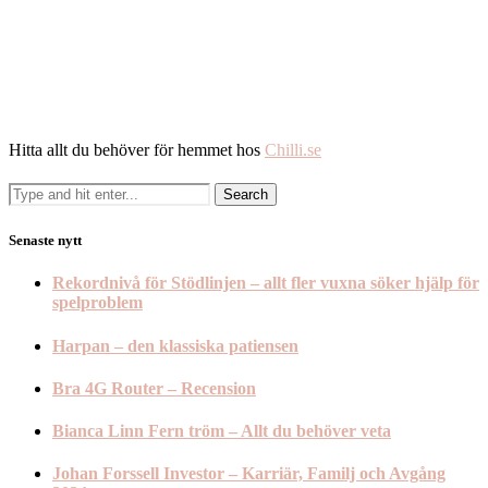
Hitta allt du behöver för hemmet hos
Chilli.se
Senaste nytt
Rekordnivå för Stödlinjen – allt fler vuxna söker hjälp för
spelproblem
Harpan – den klassiska patiensen
Bra 4G Router – Recension
Bianca Linn Fern tröm – Allt du behöver veta
Johan Forssell Investor – Karriär, Familj och Avgång