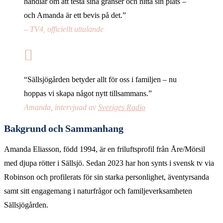
handlar om att testa sina gränser och hitta sin plats –
och Amanda är ett bevis på det.”
– TV4, officiellt uttalande
“Sällsjögården betyder allt för oss i familjen – nu
hoppas vi skapa något nytt tillsammans.”
Amanda, intervjuad av
Sveriges Radio
Bakgrund och Sammanhang
Amanda Eliasson, född 1994, är en friluftsprofil från Åre/Mörsil
med djupa rötter i Sällsjö. Sedan 2023 har hon synts i svensk tv via
Robinson och profilerats för sin starka personlighet, äventyrsanda
samt sitt engagemang i naturfrågor och familjeverksamheten
Sällsjögården.