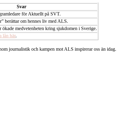
Svar
ramledare för Aktuellt på SVT.
r” berättar om hennes liv med ALS.
r ökade medvetenheten kring sjukdomen i Sverige.
ta lån här
.
 inom journalistik och kampen mot ALS inspirerar oss än idag.