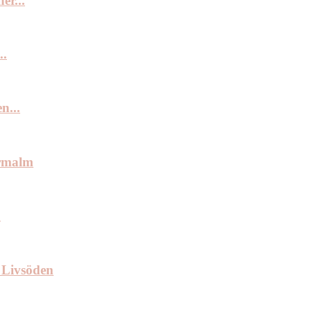
er...
..
n...
ermalm
.
 Livsöden