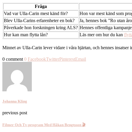
Fråga
Vad var Ulla-Carin mest känd för?
Hon var mest känd som prog
Blev Ulla-Carins erfarenheter en bok?
Ja, hennes bok ”Ro utan åro
Påverkade hon forskningen kring ALS?
Hennes offentliga kampanje
Hur kan man flytta lån?
Läs mer om hur du kan
flyt
Minnet av Ulla-Carin lever vidare i våra hjärtan, och hennes insatser
0 comment
0
Facebook
Twitter
Pinterest
Email
Johanna Kling
previous post
Filmer Och Tv-program Med Håkan Bengtsson 🎬