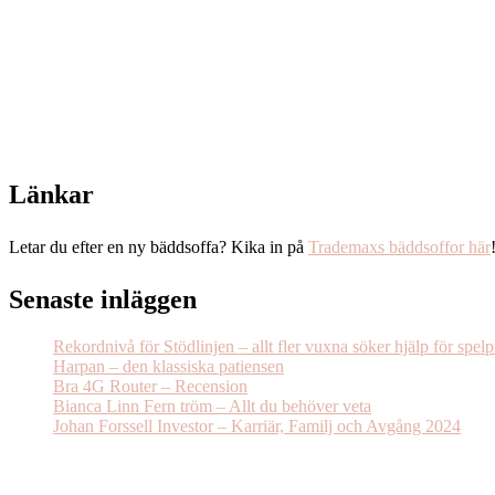
Länkar
Letar du efter en ny bäddsoffa? Kika in på
Trademaxs bäddsoffor här
Senaste inläggen
Rekordnivå för Stödlinjen – allt fler vuxna söker hjälp för spel
Harpan – den klassiska patiensen
Bra 4G Router – Recension
Bianca Linn Fern tröm – Allt du behöver veta
Johan Forssell Investor – Karriär, Familj och Avgång 2024