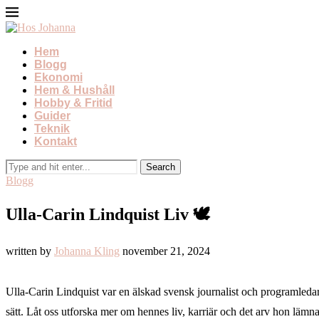
Hem
Blogg
Ekonomi
Hem & Hushåll
Hobby & Fritid
Guider
Teknik
Kontakt
Blogg
Ulla-Carin Lindquist Liv 🕊️
written by
Johanna Kling
november 21, 2024
Ulla-Carin Lindquist var en älskad svensk journalist och programledar
sätt. Låt oss utforska mer om hennes liv, karriär och det arv hon lämna