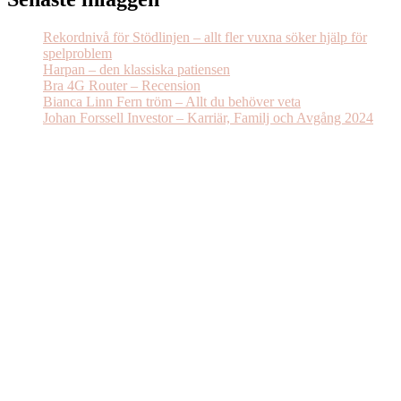
Rekordnivå för Stödlinjen – allt fler vuxna söker hjälp för
spelproblem
Harpan – den klassiska patiensen
Bra 4G Router – Recension
Bianca Linn Fern tröm – Allt du behöver veta
Johan Forssell Investor – Karriär, Familj och Avgång 2024