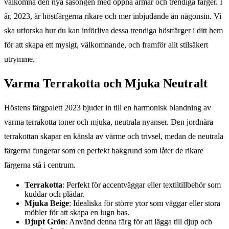
välkomna den nya säsongen med öppna armar och trendiga färger. I
år, 2023, är höstfärgerna rikare och mer inbjudande än någonsin. Vi
ska utforska hur du kan införliva dessa trendiga höstfärger i ditt hem
för att skapa ett mysigt, välkomnande, och framför allt stilsäkert
utrymme.
Varma Terrakotta och Mjuka Neutralt
Höstens färgpalett 2023 bjuder in till en harmonisk blandning av
varma terrakotta toner och mjuka, neutrala nyanser. Den jordnära
terrakottan skapar en känsla av värme och trivsel, medan de neutrala
färgerna fungerar som en perfekt bakgrund som låter de rikare
färgerna stå i centrum.
Terrakotta
: Perfekt för accentväggar eller textiltillbehör som
kuddar och plädar.
Mjuka Beige
: Idealiska för större ytor som väggar eller stora
möbler för att skapa en lugn bas.
Djupt Grön
: Använd denna färg för att lägga till djup och