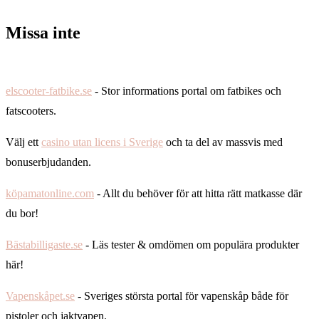
Missa inte
elscooter-fatbike.se
- Stor informations portal om fatbikes och
fatscooters.
Välj ett
casino utan licens i Sverige
och ta del av massvis med
bonuserbjudanden.
köpamatonline.com
- Allt du behöver för att hitta rätt matkasse där
du bor!
Bästabilligaste.se
- Läs tester & omdömen om populära produkter
här!
Vapenskåpet.se
- Sveriges största portal för vapenskåp både för
pistoler och jaktvapen.