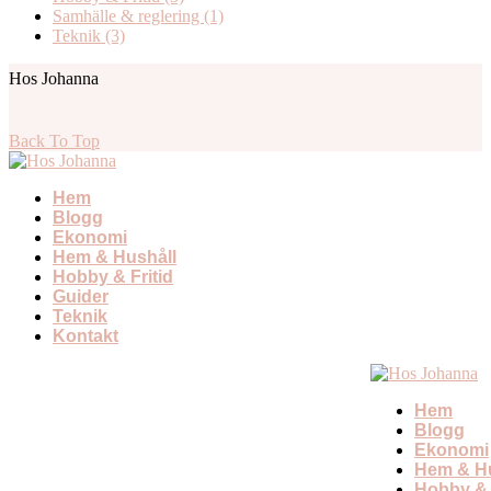
Samhälle & reglering
(1)
Teknik
(3)
Hos Johanna
Back To Top
Hem
Blogg
Ekonomi
Hem & Hushåll
Hobby & Fritid
Guider
Teknik
Kontakt
Hem
Blogg
Ekonomi
Hem & Hu
Hobby & 