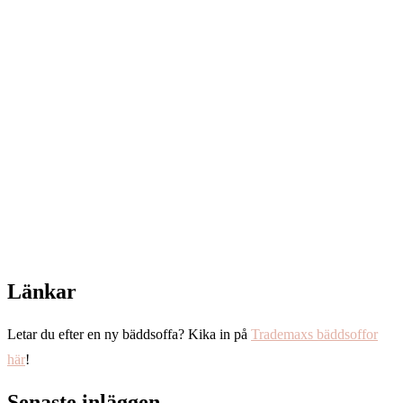
Länkar
Letar du efter en ny bäddsoffa? Kika in på
Trademaxs bäddsoffor
här
!
Senaste inläggen