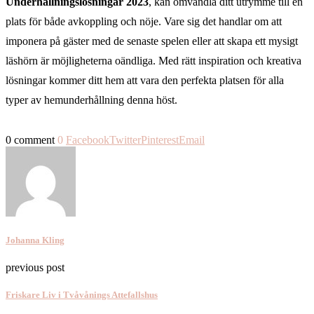
Underhållningslösningar 2023
, kan omvandla ditt utrymme till en
plats för både avkoppling och nöje. Vare sig det handlar om att
imponera på gäster med de senaste spelen eller att skapa ett mysigt
läshörn är möjligheterna oändliga. Med rätt inspiration och kreativa
lösningar kommer ditt hem att vara den perfekta platsen för alla
typer av hemunderhållning denna höst.
0 comment
0
Facebook
Twitter
Pinterest
Email
Johanna Kling
previous post
Friskare Liv i Tvåvånings Attefallshus