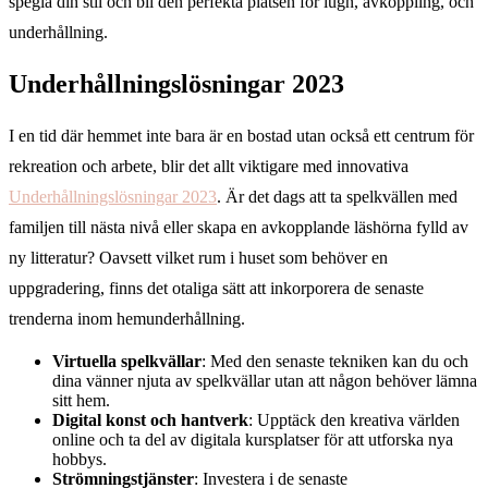
spegla din stil och bli den perfekta platsen för lugn, avkoppling, och
underhållning.
Underhållningslösningar 2023
I en tid där hemmet inte bara är en bostad utan också ett centrum för
rekreation och arbete, blir det allt viktigare med innovativa
Underhållningslösningar 2023
. Är det dags att ta spelkvällen med
familjen till nästa nivå eller skapa en avkopplande läshörna fylld av
ny litteratur? Oavsett vilket rum i huset som behöver en
uppgradering, finns det otaliga sätt att inkorporera de senaste
trenderna inom hemunderhållning.
Virtuella spelkvällar
: Med den senaste tekniken kan du och
dina vänner njuta av spelkvällar utan att någon behöver lämna
sitt hem.
Digital konst och hantverk
: Upptäck den kreativa världen
online och ta del av digitala kursplatser för att utforska nya
hobbys.
Strömningstjänster
: Investera i de senaste