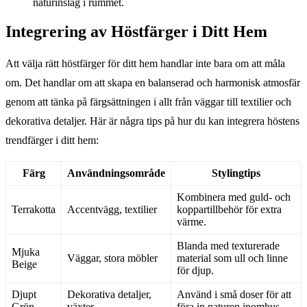
naturinslag i rummet.
Integrering av Höstfärger i Ditt Hem
Att välja rätt höstfärger för ditt hem handlar inte bara om att måla
om. Det handlar om att skapa en balanserad och harmonisk atmosfär
genom att tänka på färgsättningen i allt från väggar till textilier och
dekorativa detaljer. Här är några tips på hur du kan integrera höstens
trendfärger i ditt hem:
Färg
Användningsområde
Stylingtips
Kombinera med guld- och
Terrakotta
Accentvägg, textilier
koppartillbehör för extra
värme.
Blanda med texturerade
Mjuka
Väggar, stora möbler
material som ull och linne
Beige
för djup.
Djupt
Dekorativa detaljer,
Använd i små doser för att
Grön
växter
föra in naturen inomhus.