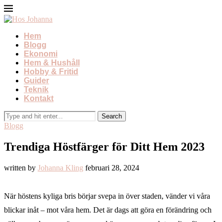
Hem
Blogg
Ekonomi
Hem & Hushåll
Hobby & Fritid
Guider
Teknik
Kontakt
Blogg
Trendiga Höstfärger för Ditt Hem 2023
written by
Johanna Kling
februari 28, 2024
När höstens kyliga bris börjar svepa in över staden, vänder vi våra
blickar inåt – mot våra hem. Det är dags att göra en förändring och