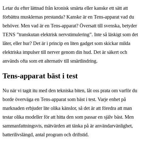
Letar du efter lättnad från kronisk smärta eller kanske ett sätt att
förbättra musklernas prestanda? Kanske är en Tens-apparat vad du
behöver. Men vad är en Tens-apparat? Översatt till svenska, betyder
TENS ”transkutan elektrisk nervstimulering”. Inte så läskigt som det
låter, eller hur? Det är i princip en liten gadget som skickar milda
elektriska impulser till nerver genom din hud. Det är säkert och
används ofta som ett alternativ till smärtlindring.
Tens-apparat bäst i test
Nu när vi tagit itu med den tekniska biten, låt oss prata om varför du
borde överväga en Tens-apparat som bäst i test. Varje enhet på
marknaden erbjuder lite olika känslor, så det är att föredra att man
testar olika modeller för att hitta den som passar en själv bäst. Men
sammanfattningsvis, mätvärden att tänka på är användarvänlighet,
batterilivslängd, antal program och driftstid.