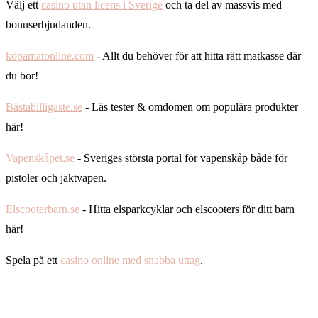
Välj ett
casino utan licens i Sverige
och ta del av massvis med
bonuserbjudanden.
köpamatonline.com
- Allt du behöver för att hitta rätt matkasse där
du bor!
Bästabilligaste.se
- Läs tester & omdömen om populära produkter
här!
Vapenskåpet.se
- Sveriges största portal för vapenskåp både för
pistoler och jaktvapen.
Elscooterbarn.se
- Hitta elsparkcyklar och elscooters för ditt barn
här!
Spela på ett
casino online med snabba uttag
.