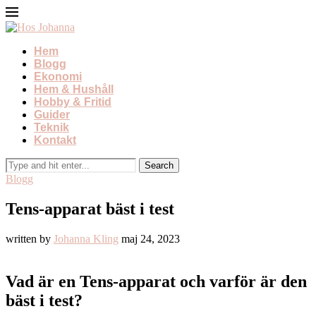
Hem
Blogg
Ekonomi
Hem & Hushåll
Hobby & Fritid
Guider
Teknik
Kontakt
Blogg
Tens-apparat bäst i test
written by
Johanna Kling
maj 24, 2023
Vad är en Tens-apparat och varför är den
bäst i test?