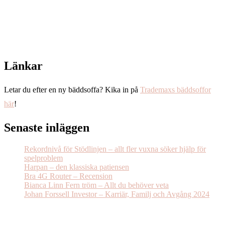
Länkar
Letar du efter en ny bäddsoffa? Kika in på
Trademaxs bäddsoffor
här
!
Senaste inläggen
Rekordnivå för Stödlinjen – allt fler vuxna söker hjälp för
spelproblem
Harpan – den klassiska patiensen
Bra 4G Router – Recension
Bianca Linn Fern tröm – Allt du behöver veta
Johan Forssell Investor – Karriär, Familj och Avgång 2024