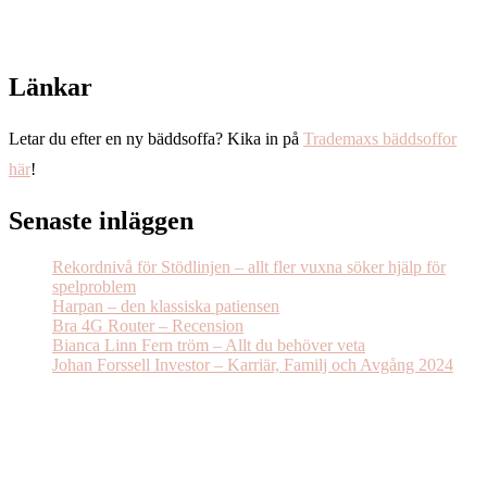
Länkar
Letar du efter en ny bäddsoffa? Kika in på
Trademaxs bäddsoffor
här
!
Senaste inläggen
Rekordnivå för Stödlinjen – allt fler vuxna söker hjälp för
spelproblem
Harpan – den klassiska patiensen
Bra 4G Router – Recension
Bianca Linn Fern tröm – Allt du behöver veta
Johan Forssell Investor – Karriär, Familj och Avgång 2024