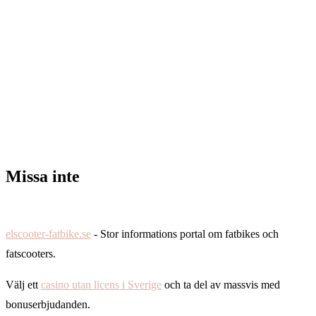
Missa inte
elscooter-fatbike.se
- Stor informations portal om fatbikes och
fatscooters.
Välj ett
casino utan licens i Sverige
och ta del av massvis med
bonuserbjudanden.