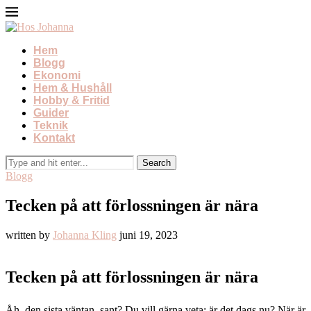
Hem
Blogg
Ekonomi
Hem & Hushåll
Hobby & Fritid
Guider
Teknik
Kontakt
Blogg
Tecken på att förlossningen är nära
written by
Johanna Kling
juni 19, 2023
Tecken på att förlossningen är nära
Åh, den sista väntan, sant? Du vill gärna veta: är det dags nu? När är