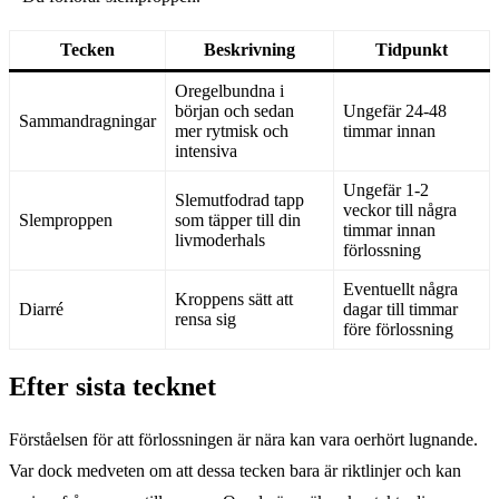
Tecken
Beskrivning
Tidpunkt
Oregelbundna i
början och sedan
Ungefär 24-48
Sammandragningar
mer rytmisk och
timmar innan
intensiva
Ungefär 1-2
Slemutfodrad tapp
veckor till några
Slemproppen
som täpper till din
timmar innan
livmoderhals
förlossning
Eventuellt några
Kroppens sätt att
Diarré
dagar till timmar
rensa sig
före förlossning
Efter sista tecknet
Förståelsen för att förlossningen är nära kan vara oerhört lugnande.
Var dock medveten om att dessa tecken bara är riktlinjer och kan