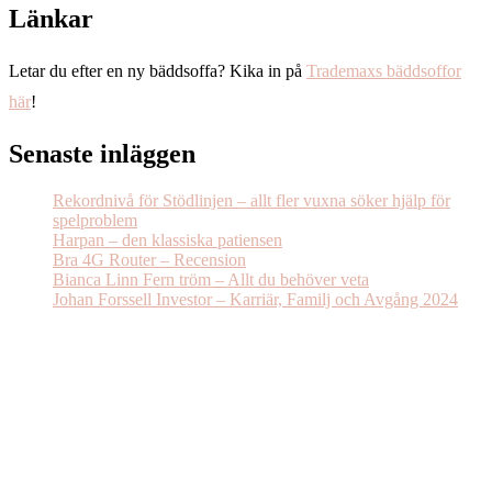
Länkar
Letar du efter en ny bäddsoffa? Kika in på
Trademaxs bäddsoffor
här
!
Senaste inläggen
Rekordnivå för Stödlinjen – allt fler vuxna söker hjälp för
spelproblem
Harpan – den klassiska patiensen
Bra 4G Router – Recension
Bianca Linn Fern tröm – Allt du behöver veta
Johan Forssell Investor – Karriär, Familj och Avgång 2024