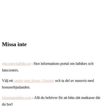
Missa inte
elscooter-fatbike.se
- Stor informations portal om fatbikes och
fatscooters.
Välj ett
casino utan licens i Sverige
och ta del av massvis med
bonuserbjudanden.
köpamatonline.com
- Allt du behöver för att hitta rätt matkasse där
du bor!