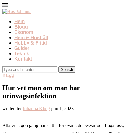
Hem
Blogg
Ekonomi
Hem & Hushåll
Hobby & Fritid
Guider
Teknik
Kontakt
Blogg
Hur vet man om man har
urinvägsinfektion
written by
Johanna Kling
juni 1, 2023
Alla vi någon gång har stått inför oväntade besvär och frågat oss,