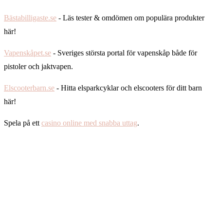
Bästabilligaste.se
- Läs tester & omdömen om populära produkter
här!
Vapenskåpet.se
- Sveriges största portal för vapenskåp både för
pistoler och jaktvapen.
Elscooterbarn.se
- Hitta elsparkcyklar och elscooters för ditt barn
här!
Spela på ett
casino online med snabba uttag
.