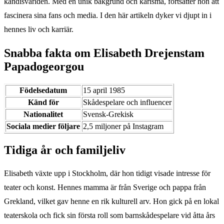
kändisvärlden. Med en unik bakgrund och karisma, fortsätter hon att
fascinera sina fans och media. I den här artikeln dyker vi djupt in i
hennes liv och karriär.
Snabba fakta om Elisabeth Drejenstam
Papadogeorgou
Födelsedatum
15 april 1985
Känd för
Skådespelare och influencer
Nationalitet
Svensk-Grekisk
Sociala medier följare
2,5 miljoner på Instagram
Tidiga år och familjeliv
Elisabeth växte upp i Stockholm, där hon tidigt visade intresse för
teater och konst. Hennes mamma är från Sverige och pappa från
Grekland, vilket gav henne en rik kulturell arv. Hon gick på en lokal
teaterskola och fick sin första roll som barnskådespelare vid åtta års