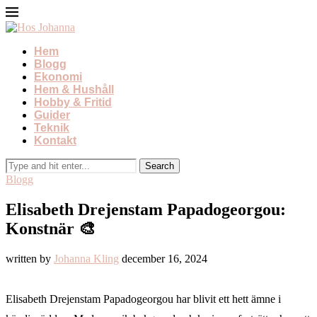
Hem
Blogg
Ekonomi
Hem & Hushåll
Hobby & Fritid
Guider
Teknik
Kontakt
Blogg
Elisabeth Drejenstam Papadogeorgou:
Konstnär 🎨
written by
Johanna Kling
december 16, 2024
Elisabeth Drejenstam Papadogeorgou har blivit ett hett ämne i