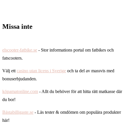
Missa inte
elscooter-fatbike.se
- Stor informations portal om fatbikes och
fatscooters.
Välj ett
casino utan licens i Sverige
och ta del av massvis med
bonuserbjudanden.
köpamatonline.com
- Allt du behöver för att hitta rätt matkasse där
du bor!
Bästabilligaste.se
- Läs tester & omdömen om populära produkter
här!