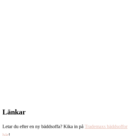
Länkar
Letar du efter en ny bäddsoffa? Kika in på
Trademaxs bäddsoffor
här
!