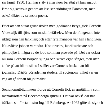
sin familj 1950. Han har själv i intervjuer berättat att han snabbt
lärde sig svenska genom att läsa serietidningen Fantomen, men
också dikter av svenska poeter.
Efter att han slutat grundskolan med godkända betyg gick Cornelis
Vreeswijk till sjöss som maskinbefälselev. Men det fungerade inte
riktigt som han tänkt sig och efter fyra månader var han i land igen.
Nu avlöste jobben varandra. Kontorselev, fabriksarbetare och
pinnpojke är några av de jobb som han provade på. Det var också
nu som Cornelis började sjunga och skriva egna sånger, men utan
tanke på att bli musiker. I stället var Cornelis önskan att bli
journalist. Därför började han studera till socionom, vilket var en
väg att gå för att bli journalist.
Socionomutbildningen gjorde att Cornelis fick en anställning som
mentalskötare på Beckomberga sjukhus. Det var också där han
träffade sin första hustru Ingalill Rehnberg. År 1962 gifte de sig och