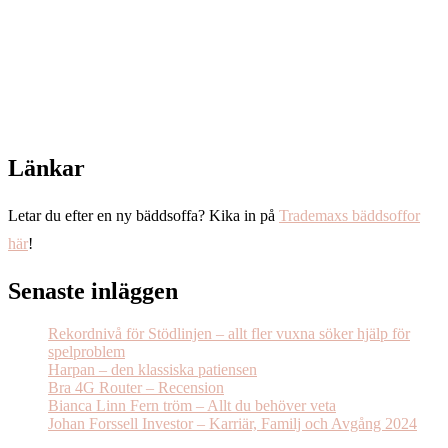
Länkar
Letar du efter en ny bäddsoffa? Kika in på
Trademaxs bäddsoffor
här
!
Senaste inläggen
Rekordnivå för Stödlinjen – allt fler vuxna söker hjälp för
spelproblem
Harpan – den klassiska patiensen
Bra 4G Router – Recension
Bianca Linn Fern tröm – Allt du behöver veta
Johan Forssell Investor – Karriär, Familj och Avgång 2024