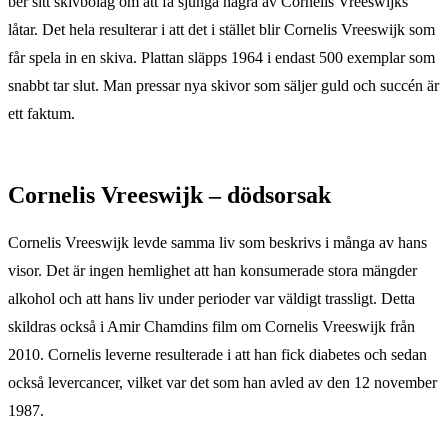
ber sitt skivbolag om att få sjunga några av Cornelis Vreeswijks
låtar. Det hela resulterar i att det i stället blir Cornelis Vreeswijk som
får spela in en skiva. Plattan släpps 1964 i endast 500 exemplar som
snabbt tar slut. Man pressar nya skivor som säljer guld och succén är
ett faktum.
Cornelis Vreeswijk – dödsorsak
Cornelis Vreeswijk levde samma liv som beskrivs i många av hans
visor. Det är ingen hemlighet att han konsumerade stora mängder
alkohol och att hans liv under perioder var väldigt trassligt. Detta
skildras också i Amir Chamdins film om Cornelis Vreeswijk från
2010. Cornelis leverne resulterade i att han fick diabetes och sedan
också levercancer, vilket var det som han avled av den 12 november
1987.