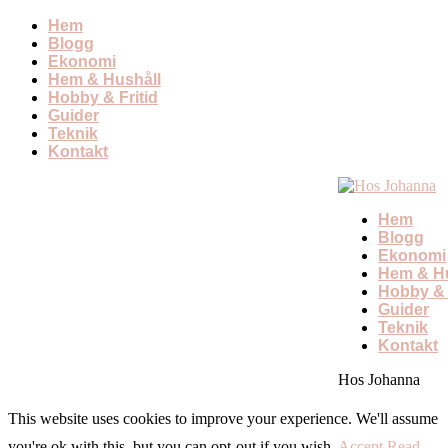
Hem
Blogg
Ekonomi
Hem & Hushåll
Hobby & Fritid
Guider
Teknik
Kontakt
Hem
Blogg
Ekonomi
Hem & Hu
Hobby & 
Guider
Teknik
Kontakt
Hos Johanna
This website uses cookies to improve your experience. We'll assume
you're ok with this, but you can opt-out if you wish.
Accept
Read