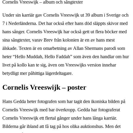
Cornelis Vreeswijk – album och sångtexter
Under sin karriär gav Cornelis Vreeswijk ut 39 album i Sverige och
7 i Nederländerna. Det har också efter hans död släppts skivor med
hans sånger. Cornelis Vreeswijk har också gett ut flera böcker med
sina sångtexter, varav Brev från kolonien är en av hans mest
älskade. Texten är en omarbetning av Allan Shermans parodi som
heter “Hello Muddah, Hello Faddah” som även den handlar om hur
livet på kollo kan te sig, även om Vreeswijks version innehar
betydligt mer påhittiga lägerdeltagare.
Cornelis Vreeswijk – poster
Hans Gedda heter fotografen som har tagit den ikoniska bilden på
Cornelis Vreeswijk med bar överkropp. Gedda har fotograferat
Cornelis Vreeswijk ett flertal gånger under hans långa karriär.
Bilderna går ibland att få tag på hos olika auktionshus. Men det