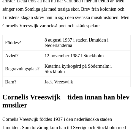
artister. Detta trots att han nu har varit död i mer än trettio år. Med
sånger som Somliga går med trasiga skor, Brev från kolonien och
Turistens klagan skrev han in sig i den svenska musikhistorien. Men
Cornelis Vreeswijk var också poet och skådespelare.
8 augusti 1937 i staden Ĳmuiden i
Föddes?
Nederländerna
Avled?
12 november 1987 i Stockholm
Katarina kyrkogård på Södermalm i
Begravningsplats?
Stockholm
Barn?
Jack Vreeswijk
Cornelis Vreeswijk – tiden innan han blev
musiker
Cornelis Vreeswijk föddes 1937 i den nederländska staden
Ĳmuiden. Som tolvåring kom han till Sverige och Stockholm med