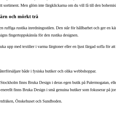
t sortiment. Men glöm inte färgklickarna om du vill få till den bohemisk
järn och mörkt trä
 ruffiga rustika inredningsstilen. Den står för hållbarhet och ger en kä
signs fingertoppskänsla för den rustika designen.
uka upp med textilier i varma färgtoner eller en ljust färgad soffa för at
terförsäljare både i fysiska butiker och olika webbshoppar.
tockholm finns Bruka Design i deras egen butik på Palermogatan, eller
enerellt finns Bruka Design i små genuina butiker som fokuserar på jor
ökenfräken, Önskehuset och Sundboden.