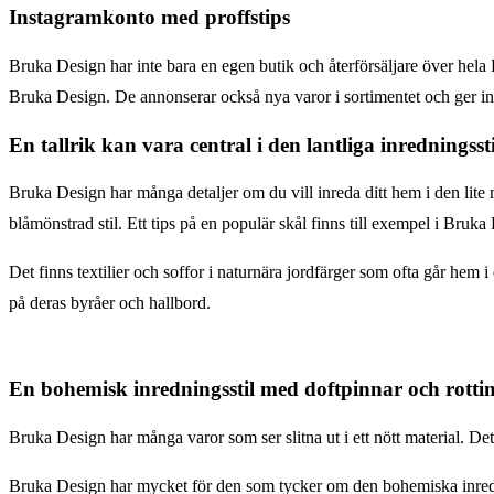
Instagramkonto med proffstips
Bruka Design har inte bara en egen butik och återförsäljare över hela
Bruka Design. De annonserar också nya varor i sortimentet och ger ins
En tallrik kan vara central i den lantliga inredningsst
Bruka Design har många detaljer om du vill inreda ditt hem i den lite m
blåmönstrad stil. Ett tips på en populär skål finns till exempel i Bruk
Det finns textilier och soffor i naturnära jordfärger som ofta går hem 
på deras byråer och hallbord.
En bohemisk inredningsstil med doftpinnar och rottin
Bruka Design har många varor som ser slitna ut i ett nött material. De
Bruka Design har mycket för den som tycker om den bohemiska inrednings