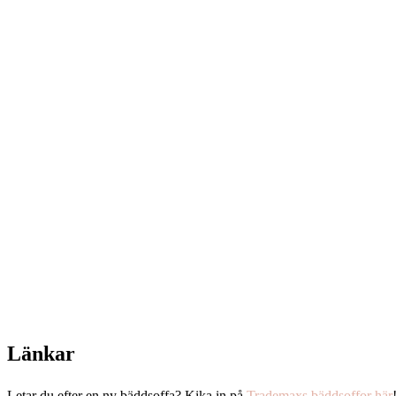
Länkar
Letar du efter en ny bäddsoffa? Kika in på
Trademaxs bäddsoffor här