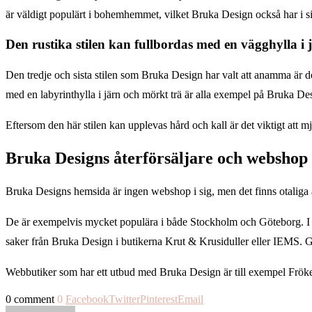
är väldigt populärt i bohemhemmet, vilket Bruka Design också har i sit
Den rustika stilen kan fullbordas med en vägghylla i 
Den tredje och sista stilen som Bruka Design har valt att anamma är den
med en labyrinthylla i järn och mörkt trä är alla exempel på Bruka De
Eftersom den här stilen kan upplevas hård och kall är det viktigt att mj
Bruka Designs återförsäljare och webshop
Bruka Designs hemsida är ingen webshop i sig, men det finns otaliga å
De är exempelvis mycket populära i både Stockholm och Göteborg. I S
saker från Bruka Design i butikerna Krut & Krusiduller eller IEMS. G
Webbutiker som har ett utbud med Bruka Design är till exempel Fr
0 comment
0
Facebook
Twitter
Pinterest
Email