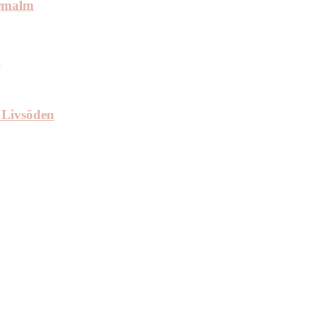
ermalm
.
 Livsöden