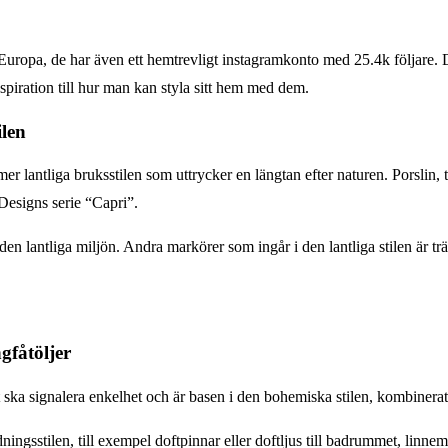
 Europa, de har även ett hemtrevligt instagramkonto med 25.4k följare. D
piration till hur man kan styla sitt hem med dem.
ilen
er lantliga bruksstilen som uttrycker en längtan efter naturen. Porslin, t
a Designs serie “Capri”.
i den lantliga miljön. Andra markörer som ingår i den lantliga stilen är 
gfåtöljer
t ska signalera enkelhet och är basen i den bohemiska stilen, kombinera
stilen, till exempel doftpinnar eller doftljus till badrummet, linnemate