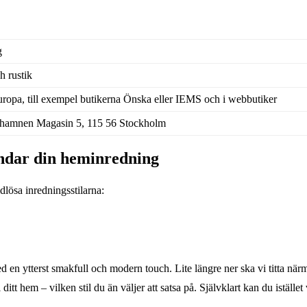
g
h rustik
Europa, till exempel butikerna Önska eller IEMS och i webbutiker
ihamnen Magasin 5, 115 56 Stockholm
lländar din heminredning
dlösa inredningsstilarna:
n ytterst smakfull och modern touch. Lite längre ner ska vi titta närm
itt hem – vilken stil du än väljer att satsa på. Självklart kan du istället 