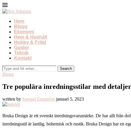
Hem
Blogg
Ekonomi
Hem & Hushåll
Hobby & Fritid
Guider
Teknik
Kontakt
Blogg
Tre populära inredningsstilar med detalje
written by
Samuel Engström
januari 5, 2023
Bruka Design är ett svenskt inredningsvarumärke. De har allt från doftl
inredningsstil är lantlig, bohemisk och rustik. Bruka Design har en e