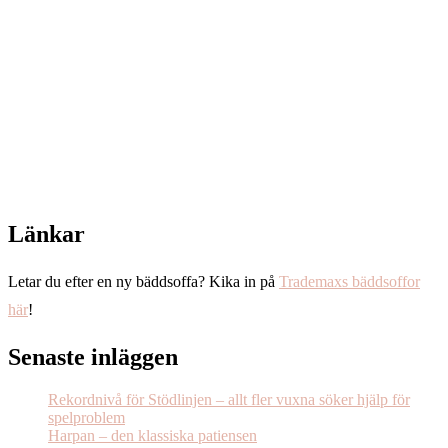
Länkar
Letar du efter en ny bäddsoffa? Kika in på
Trademaxs bäddsoffor
här
!
Senaste inläggen
Rekordnivå för Stödlinjen – allt fler vuxna söker hjälp för
spelproblem
Harpan – den klassiska patiensen