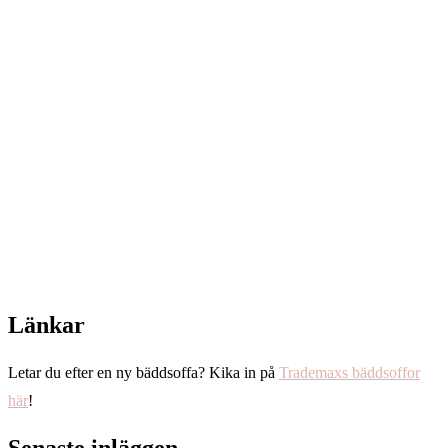
Länkar
Letar du efter en ny bäddsoffa? Kika in på
Trademaxs bäddsoffor
här
!