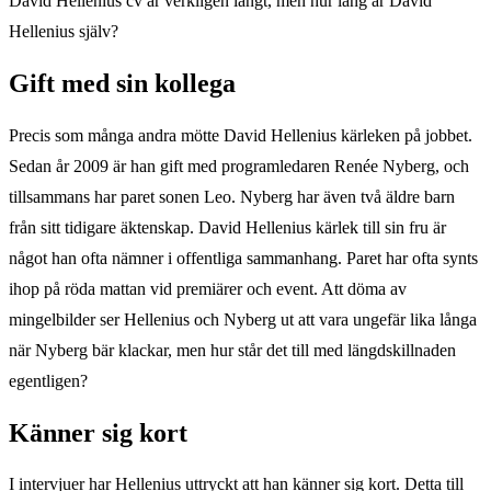
David Hellenius cv är verkligen långt, men hur lång är David
Hellenius själv?
Gift med sin kollega
Precis som många andra mötte David Hellenius kärleken på jobbet.
Sedan år 2009 är han gift med programledaren Renée Nyberg, och
tillsammans har paret sonen Leo. Nyberg har även två äldre barn
från sitt tidigare äktenskap. David Hellenius kärlek till sin fru är
något han ofta nämner i offentliga sammanhang. Paret har ofta synts
ihop på röda mattan vid premiärer och event. Att döma av
mingelbilder ser Hellenius och Nyberg ut att vara ungefär lika långa
när Nyberg bär klackar, men hur står det till med längdskillnaden
egentligen?
Känner sig kort
I intervjuer har Hellenius uttryckt att han känner sig kort. Detta till