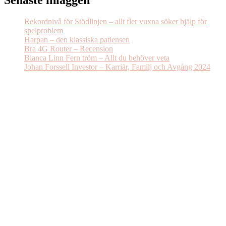
Senaste inläggen
Rekordnivå för Stödlinjen – allt fler vuxna söker hjälp för
spelproblem
Harpan – den klassiska patiensen
Bra 4G Router – Recension
Bianca Linn Fern tröm – Allt du behöver veta
Johan Forssell Investor – Karriär, Familj och Avgång 2024