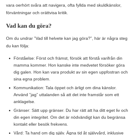
vara oerhört svåra att navigera, ofta fyllda med skuldkänslor,
förväntningar och orättvisa kritik.
Vad kan du göra?
Om du undrar ”Vad till helvete kan jag göra?”, här är några steg
du kan följa:
Förståelse: Först och främst, försök att förstå varifrån din
mamma kommer. Hon kanske inte medvetet försöker göra
dig galen. Hon kan vara produkt av sin egen uppfostran och
sina egna problem.
Kommunikation: Tala öppet och ärligt om dina känslor.
Använd ”jag” uttalanden så att det inte framstår som ett
anklagelse.
Gränser: Sätt upp gränser. Du har rätt att ha ditt eget liv och
din egen integritet. Om det är nödvändigt kan du begränsa
kontakt eller besök frekvens.
Vård: Ta hand om dig själv. Ägna tid åt självvård, inklusive