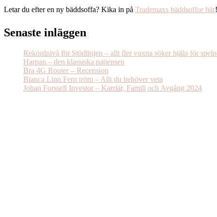
Letar du efter en ny bäddsoffa? Kika in på
Trademaxs bäddsoffor här
Senaste inläggen
Rekordnivå för Stödlinjen – allt fler vuxna söker hjälp för spel
Harpan – den klassiska patiensen
Bra 4G Router – Recension
Bianca Linn Fern tröm – Allt du behöver veta
Johan Forssell Investor – Karriär, Familj och Avgång 2024