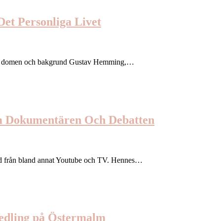
et Personliga Livet
e om domen och bakgrund Gustav Hemming,…
m Dokumentären Och Debatten
nd från bland annat Youtube och TV. Hennes…
medling på Östermalm