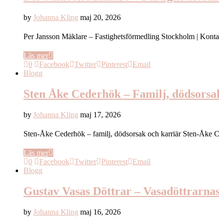
by
Johanna Kling
maj 20, 2026
Per Jansson Mäklare – Fastighetsförmedling Stockholm | Kont
Läs mer
0
Facebook
Twitter
Pinterest
Email
Blogg
Sten Åke Cederhök – Familj, dödsorsak
by
Johanna Kling
maj 17, 2026
Sten-Åke Cederhök – familj, dödsorsak och karriär Sten-Åke 
Läs mer
0
Facebook
Twitter
Pinterest
Email
Blogg
Gustav Vasas Döttrar – Vasadöttrarna
by
Johanna Kling
maj 16, 2026