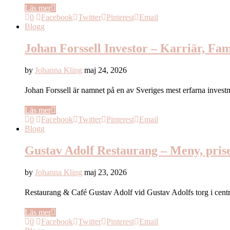
Läs mer
0
Facebook
Twitter
Pinterest
Email
Blogg
Johan Forssell Investor – Karriär, Fa
by
Johanna Kling
maj 24, 2026
Johan Forssell är namnet på en av Sveriges mest erfarna inves
Läs mer
0
Facebook
Twitter
Pinterest
Email
Blogg
Gustav Adolf Restaurang – Meny, prise
by
Johanna Kling
maj 23, 2026
Restaurang & Café Gustav Adolf vid Gustav Adolfs torg i cent
Läs mer
0
Facebook
Twitter
Pinterest
Email