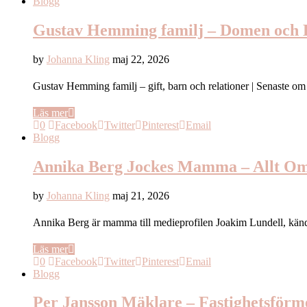
Blogg
Gustav Hemming familj – Domen och D
by
Johanna Kling
maj 22, 2026
Gustav Hemming familj – gift, barn och relationer | Senast
Läs mer
0
Facebook
Twitter
Pinterest
Email
Blogg
Annika Berg Jockes Mamma – Allt O
by
Johanna Kling
maj 21, 2026
Annika Berg är mamma till medieprofilen Joakim Lundell, kä
Läs mer
0
Facebook
Twitter
Pinterest
Email
Blogg
Per Jansson Mäklare – Fastighetsför