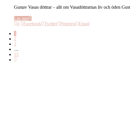
Gustav Vasas döttrar – allt om Vasadöttrarnas liv och öden G
Läs mer
0
Facebook
Twitter
Pinterest
Email
1
2
3
…
55