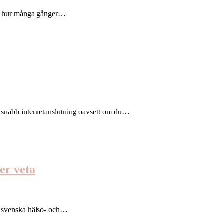
nte hur många gånger…
la snabb internetanslutning oavsett om du…
er veta
en svenska hälso- och…