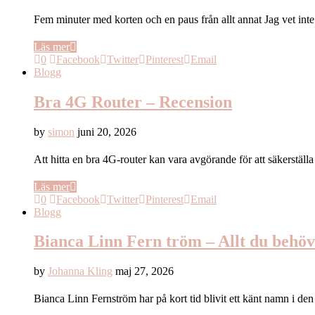
Fem minuter med korten och en paus från allt annat Jag vet i
Läs mer
0
Facebook
Twitter
Pinterest
Email
Blogg
Bra 4G Router – Recension
by
simon
juni 20, 2026
Att hitta en bra 4G-router kan vara avgörande för att säkerstäl
Läs mer
0
Facebook
Twitter
Pinterest
Email
Blogg
Bianca Linn Fern tröm – Allt du behöv
by
Johanna Kling
maj 27, 2026
Bianca Linn Fernström har på kort tid blivit ett känt namn i d