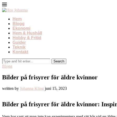
Hem
Blogg
Ekonomi
Hem & Hushåll
Hobby & Fritid
Guider
Teknik
Kontakt
Blogg
Bilder på frisyrer för äldre kvinnor
written by
Johanna Kling
juni 15, 2023
Bilder på frisyrer för äldre kvinnor: Inspir
Vem har sagt att man inte kan experimentera med sitt hår vid en äldre å