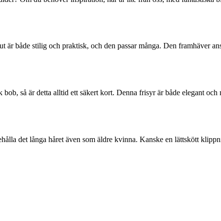
cut är både stilig och praktisk, och den passar många. Den framhäver ansi
 bob, så är detta alltid ett säkert kort. Denna frisyr är både elegant oc
 behålla det långa håret även som äldre kvinna. Kanske en lättskött kli