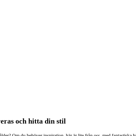
eras och hitta din stil
lder? Om du behöver inspiration, här är lite från oss, med fantastiska bil