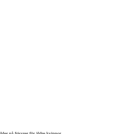
der på frisyrer för äldre kvinnor.