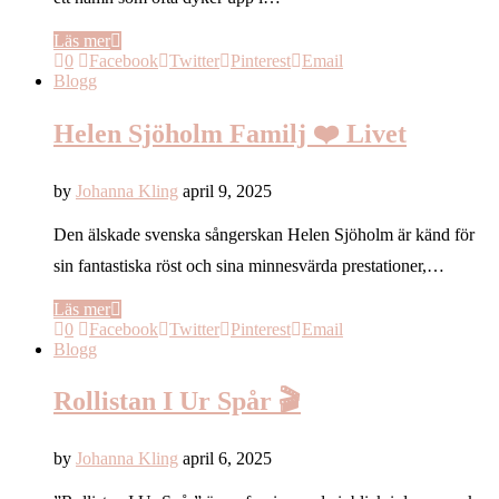
Läs mer
0
Facebook
Twitter
Pinterest
Email
Blogg
Helen Sjöholm Familj ❤️ Livet
by
Johanna Kling
april 9, 2025
Den älskade svenska sångerskan Helen Sjöholm är känd för
sin fantastiska röst och sina minnesvärda prestationer,…
Läs mer
0
Facebook
Twitter
Pinterest
Email
Blogg
Rollistan I Ur Spår 🎬
by
Johanna Kling
april 6, 2025