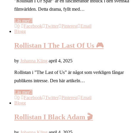
”Rollistan I Ur Spår” är en fascinerande inblick i den svenska
filmvärlden. Detta drama, fyllt med…
Läs mer
0
Facebook
Twitter
Pinterest
Email
Blogg
Rollistan I The Last Of Us 🎮
by
Johanna Kling
april 4, 2025
Rollistan i ”The Last of Us” är något som verkligen fångar
publikens intresse. Den här artikeln…
Läs mer
0
Facebook
Twitter
Pinterest
Email
Blogg
Rollistan I Black Adam 🎬
by
Johanna Kling
april 4, 2025