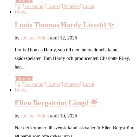
Läs mer
0
Facebook
Twitter
Pinterest
Email
Blogg
Louis Thomas Hardy Livsstil ✨
by
Johanna Kling
april 12, 2025
Louis Thomas Hardy, son till den internationellt kända
skådespelaren Tom Hardy och producenten Charlotte Riley,
har…
Läs mer
0
Facebook
Twitter
Pinterest
Email
Blogg
Ellen Bergström Längd 🌟
by
Johanna Kling
april 10, 2025
När det kommer till svensk kändisskvaller är Ellen Bergström
ett namn som ofta dyker upp i…