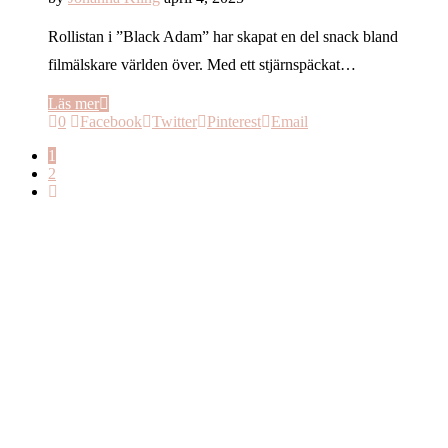
Rollistan i ”Black Adam” har skapat en del snack bland
filmälskare världen över. Med ett stjärnspäckat…
Läs mer
0
Facebook
Twitter
Pinterest
Email
1
2