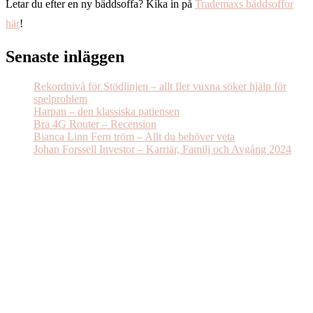
Letar du efter en ny bäddsoffa? Kika in på
Trademaxs bäddsoffor
här
!
Senaste inläggen
Rekordnivå för Stödlinjen – allt fler vuxna söker hjälp för
spelproblem
Harpan – den klassiska patiensen
Bra 4G Router – Recension
Bianca Linn Fern tröm – Allt du behöver veta
Johan Forssell Investor – Karriär, Familj och Avgång 2024