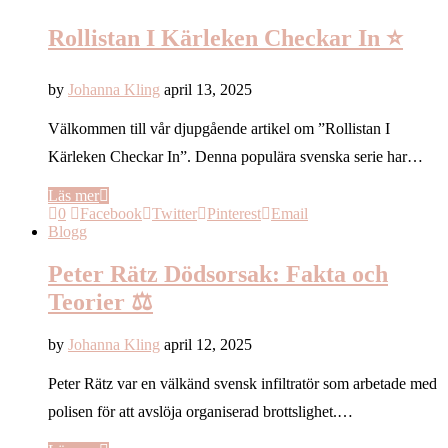
Rollistan I Kärleken Checkar In ⭐️
by
Johanna Kling
april 13, 2025
Välkommen till vår djupgående artikel om ”Rollistan I
Kärleken Checkar In”. Denna populära svenska serie har…
Läs mer
0
Facebook
Twitter
Pinterest
Email
Blogg
Peter Rätz Dödsorsak: Fakta och
Teorier ⚖️
by
Johanna Kling
april 12, 2025
Peter Rätz var en välkänd svensk infiltratör som arbetade med
polisen för att avslöja organiserad brottslighet.…