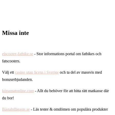
Missa inte
elscooter-fatbike.se
- Stor informations portal om fatbikes och
fatscooters.
Välj ett
casino utan licens i Sverige
och ta del av massvis med
bonuserbjudanden.
köpamatonline.com
- Allt du behöver för att hitta rätt matkasse där
du bor!
Bästabilligaste.se
- Läs tester & omdömen om populära produkter