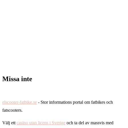
Missa inte
elscooter-fatbike.se
- Stor informations portal om fatbikes och
fatscooters.
Välj ett
casino utan licens i Sverige
och ta del av massvis med