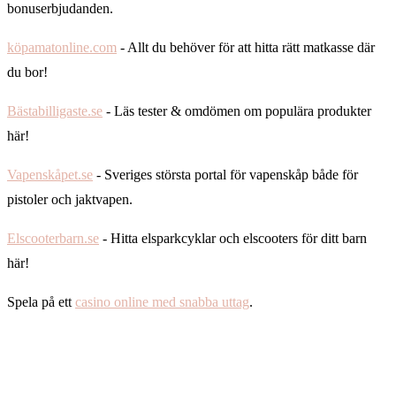
bonuserbjudanden.
köpamatonline.com
- Allt du behöver för att hitta rätt matkasse där
du bor!
Bästabilligaste.se
- Läs tester & omdömen om populära produkter
här!
Vapenskåpet.se
- Sveriges största portal för vapenskåp både för
pistoler och jaktvapen.
Elscooterbarn.se
- Hitta elsparkcyklar och elscooters för ditt barn
här!
Spela på ett
casino online med snabba uttag
.