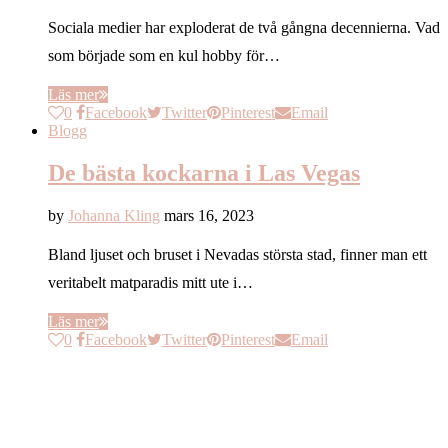
Sociala medier har exploderat de två gångna decennierna. Vad
som började som en kul hobby för…
Läs mer
0
Facebook
Twitter
Pinterest
Email
Blogg
De bästa kockarna i Las Vegas
by
Johanna Kling
mars 16, 2023
Bland ljuset och bruset i Nevadas största stad, finner man ett
veritabelt matparadis mitt ute i…
Läs mer
0
Facebook
Twitter
Pinterest
Email