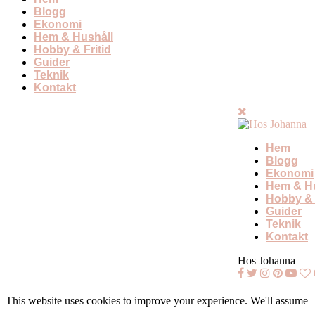
Blogg
Ekonomi
Hem & Hushåll
Hobby & Fritid
Guider
Teknik
Kontakt
Hem
Blogg
Ekonomi
Hem & Hu
Hobby & 
Guider
Teknik
Kontakt
Hos Johanna
This website uses cookies to improve your experience. We'll assume