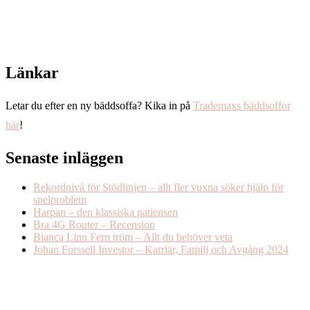
Länkar
Letar du efter en ny bäddsoffa? Kika in på
Trademaxs bäddsoffor
här
!
Senaste inläggen
Rekordnivå för Stödlinjen – allt fler vuxna söker hjälp för
spelproblem
Harpan – den klassiska patiensen
Bra 4G Router – Recension
Bianca Linn Fern tröm – Allt du behöver veta
Johan Forssell Investor – Karriär, Familj och Avgång 2024